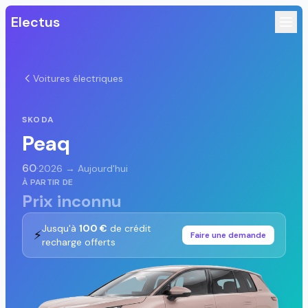
Electus
Voitures électriques
SKODA
Peaq
60
·
2026 → Aujourd'hui
À PARTIR DE
Prix inconnu
Jusqu'à
100 €
de crédit
⚡
Faire une demande
recharge offerts