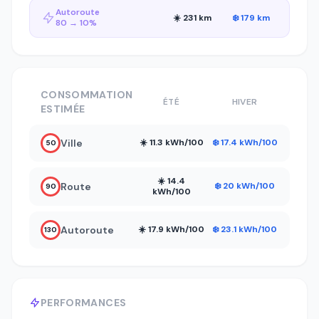
Autoroute
☀️ 231 km
❄️ 179 km
80 → 10%
CONSOMMATION
ÉTÉ
HIVER
ESTIMÉE
Ville
☀️ 11.3 kWh/100
❄️ 17.4 kWh/100
50
☀️ 14.4
Route
❄️ 20 kWh/100
90
kWh/100
Autoroute
☀️ 17.9 kWh/100
❄️ 23.1 kWh/100
130
PERFORMANCES