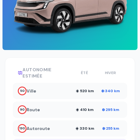
AUTONOMIE
ÉTÉ
HIVER
ESTIMÉE
Ville
☀️ 520 km
❄️ 340 km
50
Route
☀️ 410 km
❄️ 295 km
90
Autoroute
☀️ 330 km
❄️ 255 km
130