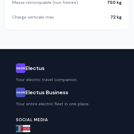
Masse remorquable (non freinée)
750 kg
Charge verticale max
72 kg
Electus
Your electric travel companion.
Electus Business
Your entire electric fleet in one place.
SOCIAL MEDIA