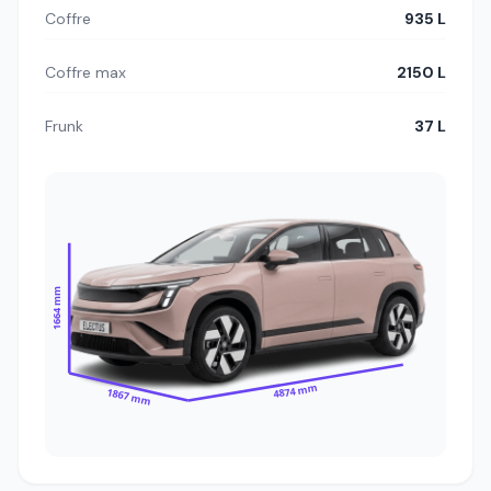
Coffre
935 L
Coffre max
2150 L
Frunk
37 L
1664 mm
4874 mm
1867 mm