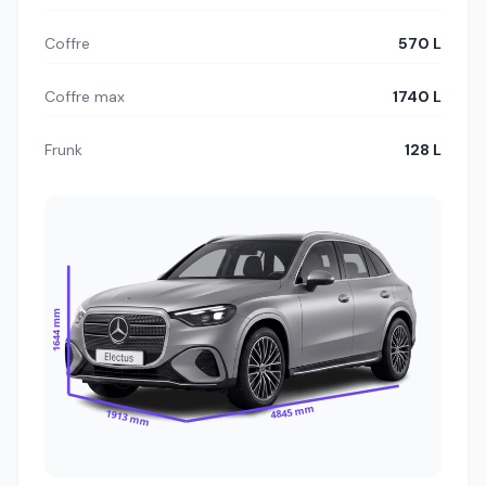
Coffre
570 L
Coffre max
1740 L
Frunk
128 L
1644 mm
4845 mm
1913 mm