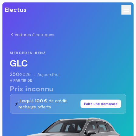
Electus
Voitures électriques
MERCEDES-BENZ
GLC
250
·
2026 → Aujourd'hui
À PARTIR DE
Prix inconnu
Jusqu'à
100 €
de crédit
⚡
Faire une demande
recharge offerts