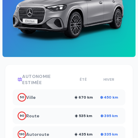
AUTONOMIE
ÉTÉ
HIVER
ESTIMÉE
Ville
☀️ 670 km
❄️ 450 km
50
Route
☀️ 535 km
❄️ 395 km
90
Autoroute
☀️ 435 km
❄️ 335 km
130