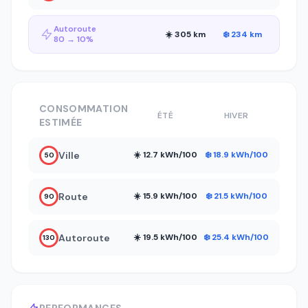
Autoroute
☀️ 305 km
❄️ 234 km
80 → 10%
CONSOMMATION
ÉTÉ
HIVER
ESTIMÉE
Ville
☀️ 12.7 kWh/100
❄️ 18.9 kWh/100
50
Route
☀️ 15.9 kWh/100
❄️ 21.5 kWh/100
90
Autoroute
☀️ 19.5 kWh/100
❄️ 25.4 kWh/100
130
PERFORMANCES