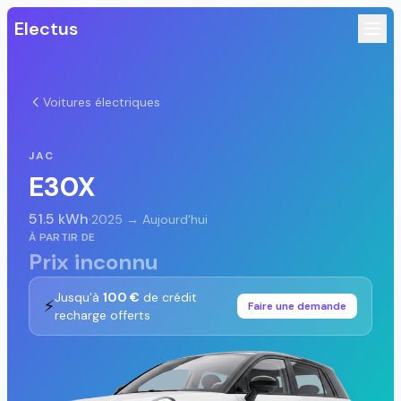
Electus
Voitures électriques
JAC
E30X
51.5 kWh
·
2025 → Aujourd'hui
À PARTIR DE
Prix inconnu
Jusqu'à
100 €
de crédit
⚡
Faire une demande
recharge offerts