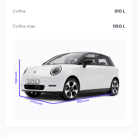
Coffre
310 L
Coffre max
1150 L
1560 mm
4025 mm
1770 mm