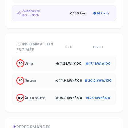
Autoroute
☀️ 189 km
❄️ 147 km
80 → 10%
CONSOMMATION
ÉTÉ
HIVER
ESTIMÉE
Ville
☀️ 11.2 kWh/100
❄️ 17.1 kWh/100
50
Route
☀️ 14.9 kWh/100
❄️ 20.2 kWh/100
90
Autoroute
☀️ 18.7 kWh/100
❄️ 24 kWh/100
130
PERFORMANCES