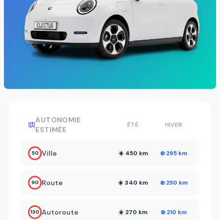
AUTONOMIE
ÉTÉ
HIVER
ESTIMÉE
Ville
☀️ 450 km
❄️ 295 km
50
Route
☀️ 340 km
❄️ 250 km
90
Autoroute
☀️ 270 km
❄️ 210 km
130