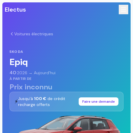
Electus
Voitures électriques
SKODA
Epiq
40
·
2026 → Aujourd'hui
À PARTIR DE
Prix inconnu
Jusqu'à
100 €
de crédit
⚡
Faire une demande
recharge offerts