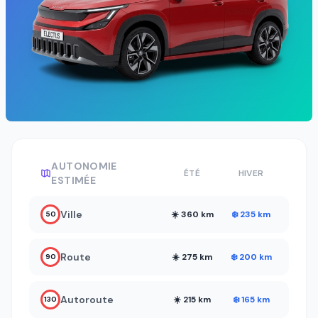
AUTONOMIE
ÉTÉ
HIVER
ESTIMÉE
Ville
☀️ 360 km
❄️ 235 km
50
Route
☀️ 275 km
❄️ 200 km
90
Autoroute
☀️ 215 km
❄️ 165 km
130