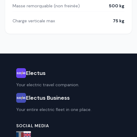
Masse remorquable (non freinée)
500 kg
Charge verticale max
75 kg
Electus
Your electric travel companion.
Electus Business
Your entire electric fleet in one place.
SOCIAL MEDIA