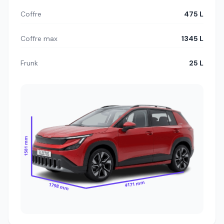
Coffre
475 L
Coffre max
1345 L
Frunk
25 L
1581 mm
4171 mm
1798 mm