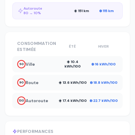
Autoroute
☀️ 151 km
❄️ 115 km
80 → 10%
CONSOMMATION
ÉTÉ
HIVER
ESTIMÉE
☀️ 10.4
Ville
❄️ 16 kWh/100
50
kWh/100
Route
☀️ 13.6 kWh/100
❄️ 18.8 kWh/100
90
Autoroute
☀️ 17.4 kWh/100
❄️ 22.7 kWh/100
130
PERFORMANCES