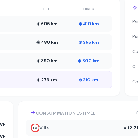
ÉTÉ
HIVER
Pu
☀️ 605 km
❄️ 410 km
Pu
☀️ 480 km
❄️ 355 km
Co
☀️ 390 km
❄️ 300 km
0 
☀️ 273 km
❄️ 210 km
Co
CONSOMMATION ESTIMÉE
kWh
Ville
☀️ 12.
50
kWh