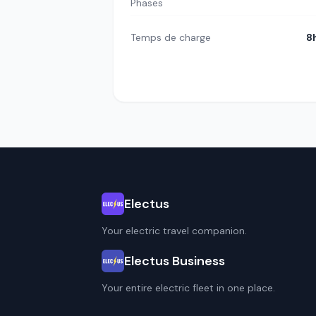
Phases
Temps de charge
8
Electus
Your electric travel companion.
Electus Business
Your entire electric fleet in one place.