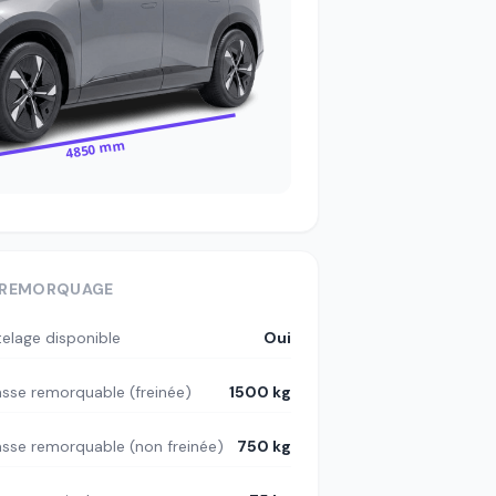
4850 mm
REMORQUAGE
telage disponible
Oui
sse remorquable (freinée)
1500 kg
sse remorquable (non freinée)
750 kg