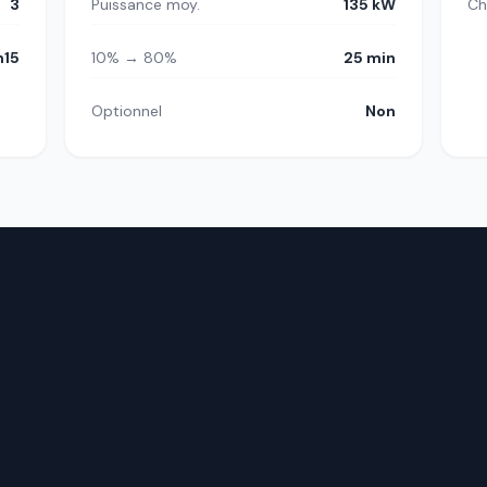
3
Puissance moy.
135 kW
Ch
h15
10% → 80%
25 min
Optionnel
Non