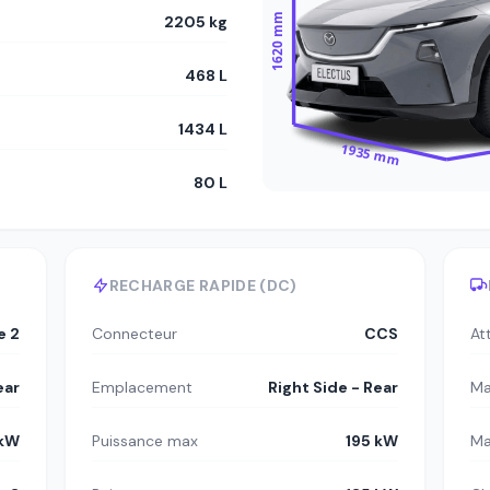
1620 mm
2205 kg
468 L
1434 L
1935 mm
80 L
RECHARGE RAPIDE (DC)
e 2
Connecteur
CCS
At
ear
Emplacement
Right Side - Rear
Ma
 kW
Puissance max
195 kW
Ma