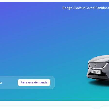
Badge Electus
Carte
Planifica
ts
Faire une demande