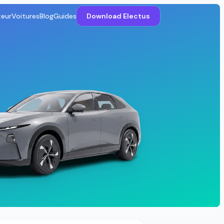
teur
Voitures
Blog
Guides
Download Electus