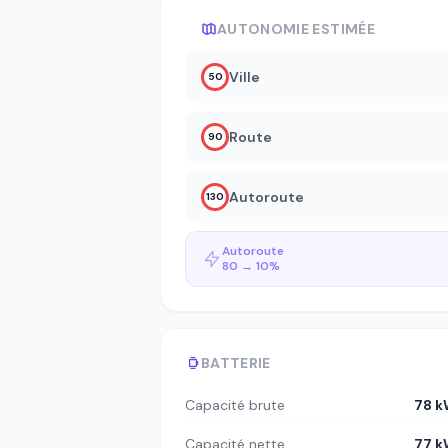
AUTONOMIE ESTIMÉE
Ville
50
Route
90
Autoroute
130
Autoroute
80 → 10%
BATTERIE
Capacité brute
78 
Capacité nette
77 