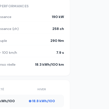
PERFORMANCES
issance
190 kW
issance (ch)
258 ch
uple
290 Nm
– 100 km/h
7.9 s
nso réelle
18.3 kWh/100 km
ÉTÉ
HIVER
7 kWh/100
❄️ 18.8 kWh/100