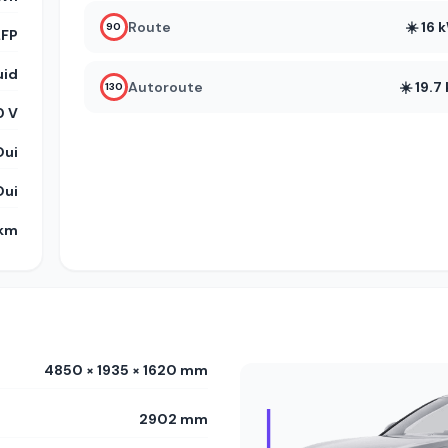
Route
☀️ 16
90
LFP
uid
Autoroute
☀️ 19.
130
 V
Oui
Oui
 km
4850 × 1935 × 1620 mm
2902 mm