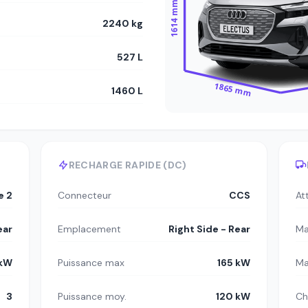
1614 mm
2240 kg
527 L
1865 mm
1460 L
RECHARGE RAPIDE (DC)
e 2
Connecteur
CCS
At
ear
Emplacement
Right Side - Rear
Ma
 kW
Puissance max
165 kW
Ma
3
Puissance moy.
120 kW
Ch