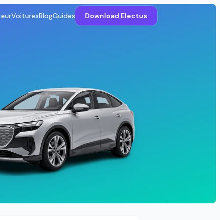
teur
Voitures
Blog
Guides
Download Electus