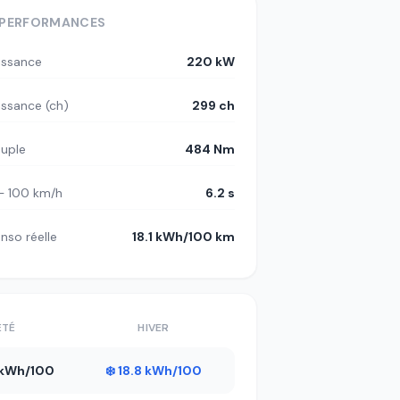
PERFORMANCES
issance
220 kW
issance (ch)
299 ch
uple
484 Nm
– 100 km/h
6.2 s
nso réelle
18.1 kWh/100 km
ÉTÉ
HIVER
6 kWh/100
❄️ 18.8 kWh/100