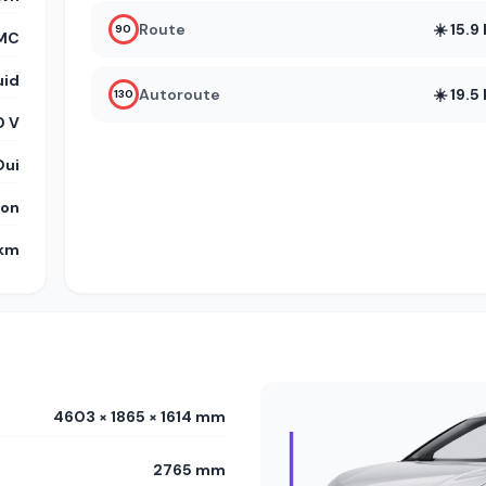
Route
☀️ 15.
90
MC
uid
Autoroute
☀️ 19.
130
 V
Oui
on
 km
4603 × 1865 × 1614 mm
2765 mm