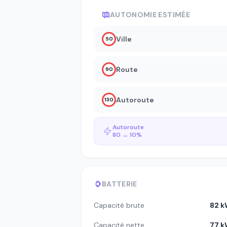
AUTONOMIE ESTIMÉE
Ville
50
Route
90
Autoroute
130
Autoroute
80 → 10%
BATTERIE
Capacité brute
82 
Capacité nette
77 