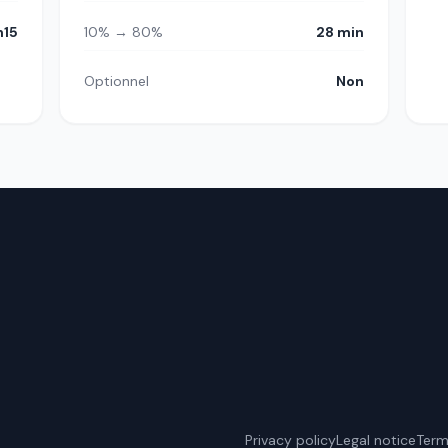
h15
10% → 80%
28 min
Optionnel
Non
Privacy policy
Legal notice
Term