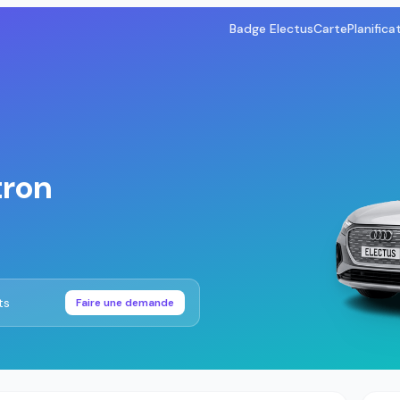
Badge Electus
Carte
Planifica
tron
ts
Faire une demande