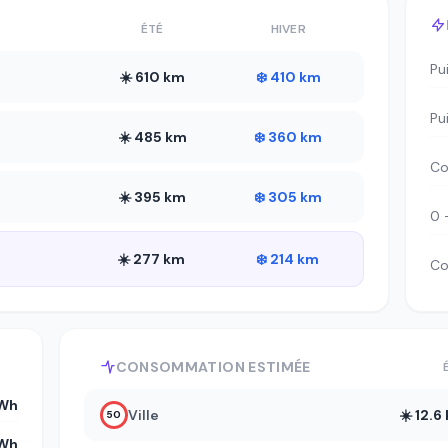
ÉTÉ
HIVER
Pu
☀️ 610 km
❄️ 410 km
Pu
☀️ 485 km
❄️ 360 km
Co
☀️ 395 km
❄️ 305 km
0 
☀️ 277 km
❄️ 214 km
Co
CONSOMMATION ESTIMÉE
kWh
Ville
☀️ 12.
50
kWh