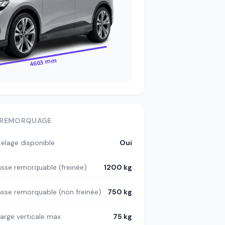
4603 mm
REMORQUAGE
telage disponible
Oui
sse remorquable (freinée)
1200 kg
sse remorquable (non freinée)
750 kg
arge verticale max
75 kg