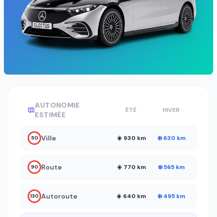
AUTONOMIE
ÉTÉ
HIVER
ESTIMÉE
Ville
☀️ 930 km
❄️ 630 km
50
Route
☀️ 770 km
❄️ 565 km
90
Autoroute
☀️ 640 km
❄️ 495 km
130