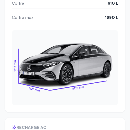
Coffre
610 L
Coffre max
1690 L
1510 mm
5225 mm
1926 mm
RECHARGE AC