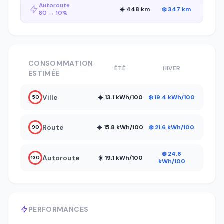
Autoroute
☀️ 448 km
❄️ 347 km
80 → 10%
CONSOMMATION
ÉTÉ
HIVER
ESTIMÉE
Ville
☀️ 13.1 kWh/100
❄️ 19.4 kWh/100
50
Route
☀️ 15.8 kWh/100
❄️ 21.6 kWh/100
90
❄️ 24.6
Autoroute
☀️ 19.1 kWh/100
130
kWh/100
PERFORMANCES