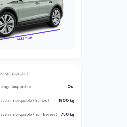
4488 mm
REMORQUAGE
telage disponible
Oui
sse remorquable (freinée)
1800 kg
sse remorquable (non freinée)
750 kg