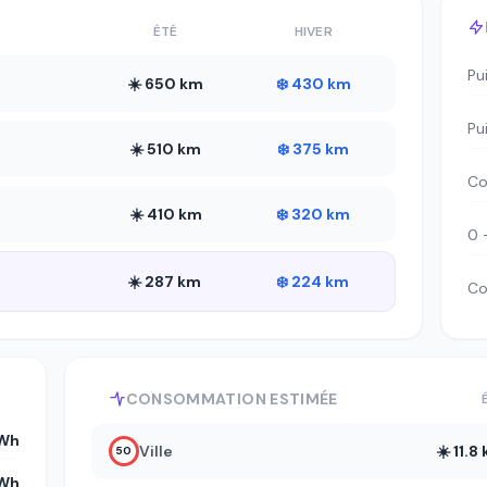
ÉTÉ
HIVER
Pu
☀️ 650 km
❄️ 430 km
Pu
☀️ 510 km
❄️ 375 km
Co
☀️ 410 km
❄️ 320 km
0 
☀️ 287 km
❄️ 224 km
Co
CONSOMMATION ESTIMÉE
kWh
Ville
☀️ 11.
50
kWh