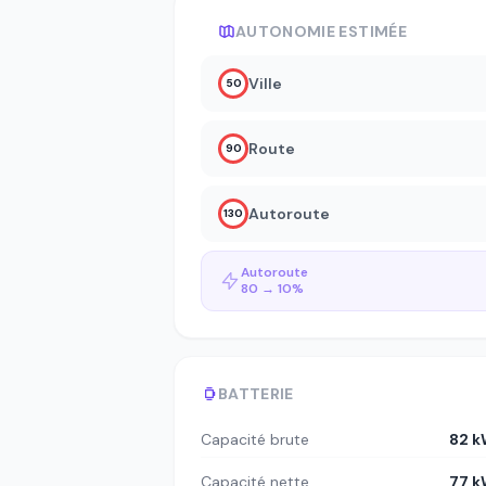
AUTONOMIE ESTIMÉE
Ville
50
Route
90
Autoroute
130
Autoroute
80 → 10%
BATTERIE
Capacité brute
82 
Capacité nette
77 