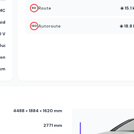
Route
☀️ 15.
90
MC
uid
Autoroute
☀️ 18.
130
 V
Oui
on
 km
4488 × 1884 × 1620 mm
2771 mm