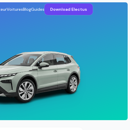
teur
Voitures
Blog
Guides
Download Electus