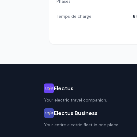
Phases
Temps de charge
8
Electus
Your electric travel companion.
Electus Business
Your entire electric fleet in one place.