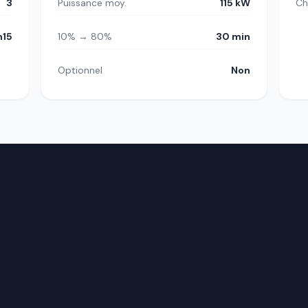
3
Puissance moy.
115 kW
Ch
h15
10% → 80%
30 min
Optionnel
Non