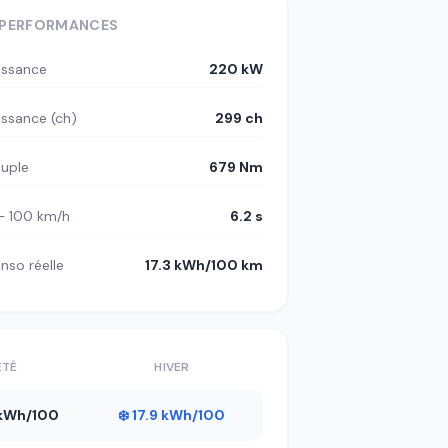
PERFORMANCES
issance
220 kW
issance (ch)
299 ch
uple
679 Nm
– 100 km/h
6.2 s
nso réelle
17.3 kWh/100 km
ÉTÉ
HIVER
8 kWh/100
❄️ 17.9 kWh/100