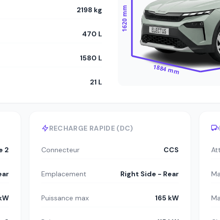
1620 mm
2198 kg
470 L
1580 L
1884 mm
21 L
RECHARGE RAPIDE (DC)
e 2
Connecteur
CCS
At
ear
Emplacement
Right Side - Rear
Ma
 kW
Puissance max
165 kW
Ma