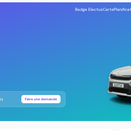
Badge Electus
Carte
Planifica
ts
Faire une demande