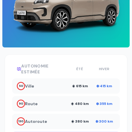
AUTONOMIE
ÉTÉ
HIVER
ESTIMÉE
Ville
☀️ 615 km
❄️ 415 km
50
Route
☀️ 480 km
❄️ 355 km
90
Autoroute
☀️ 380 km
❄️ 300 km
130