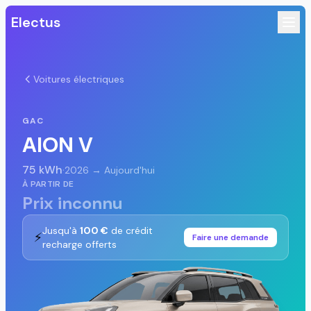
Electus
Voitures électriques
GAC
AION V
75 kWh
·
2026 → Aujourd'hui
À PARTIR DE
Prix inconnu
Jusqu'à
100 €
de crédit
⚡
Faire une demande
recharge offerts