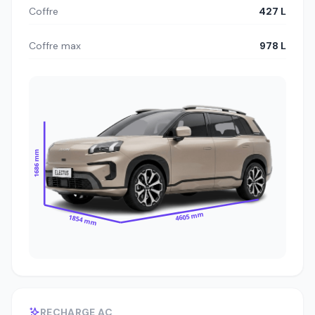
Coffre
427 L
Coffre max
978 L
1686 mm
4605 mm
1854 mm
RECHARGE AC