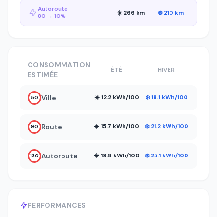
Autoroute
☀️ 266 km
❄️ 210 km
80 → 10%
CONSOMMATION
ÉTÉ
HIVER
ESTIMÉE
Ville
☀️ 12.2 kWh/100
❄️ 18.1 kWh/100
50
Route
☀️ 15.7 kWh/100
❄️ 21.2 kWh/100
90
Autoroute
☀️ 19.8 kWh/100
❄️ 25.1 kWh/100
130
PERFORMANCES