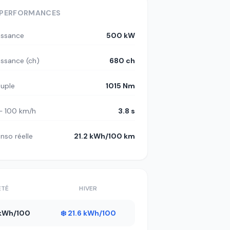
PERFORMANCES
issance
500 kW
issance (ch)
680 ch
uple
1015 Nm
– 100 km/h
3.8 s
nso réelle
21.2 kWh/100 km
ÉTÉ
HIVER
1 kWh/100
❄️ 21.6 kWh/100