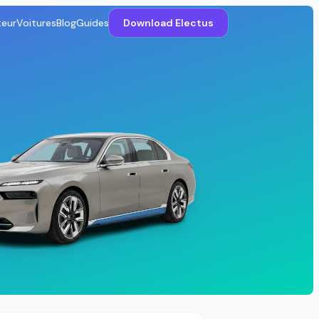
teur
Voitures
Blog
Guides
Download Electus