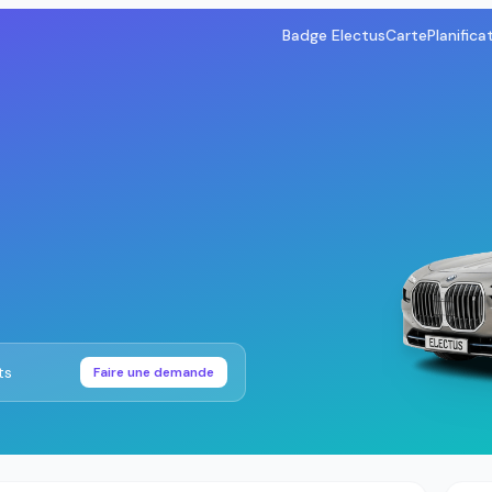
Badge Electus
Carte
Planifica
ts
Faire une demande