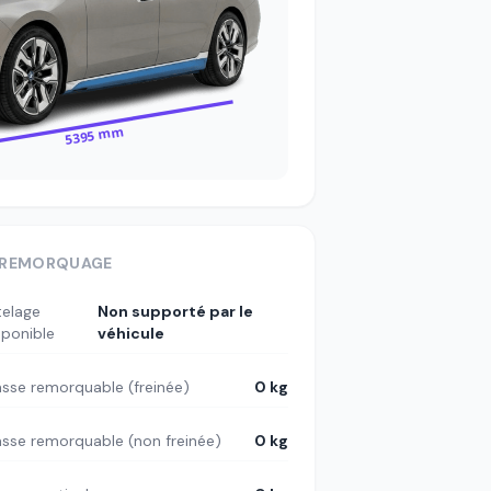
5395 mm
REMORQUAGE
telage
Non supporté par le
sponible
véhicule
sse remorquable (freinée)
0 kg
sse remorquable (non freinée)
0 kg