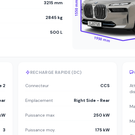
1550 mm
3215 mm
2845 kg
500 L
1950 mm
RECHARGE RAPIDE (DC)
e 2
Connecteur
CCS
At
di
ear
Emplacement
Right Side - Rear
Ma
 kW
Puissance max
250 kW
Ma
3
Puissance moy.
175 kW