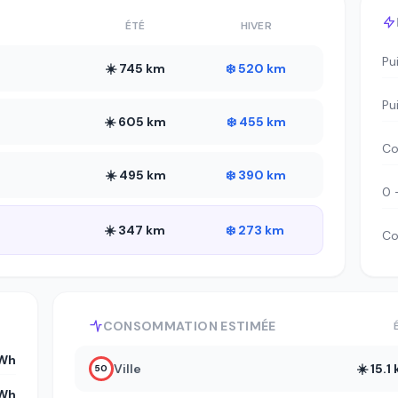
ÉTÉ
HIVER
Pu
☀️ 745 km
❄️ 520 km
Pu
☀️ 605 km
❄️ 455 km
Co
☀️ 495 km
❄️ 390 km
0 
☀️ 347 km
❄️ 273 km
Co
CONSOMMATION ESTIMÉE
kWh
Ville
☀️ 15.
50
kWh