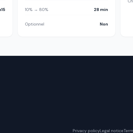
Ch
h15
10% → 80%
28 min
Optionnel
Non
Privacy policy
Legal notice
Term