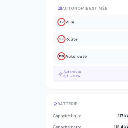
AUTONOMIE ESTIMÉE
Ville
50
Route
90
Autoroute
130
Autoroute
80 → 10%
BATTERIE
Capacité brute
117 
Capacité nette
112.4 