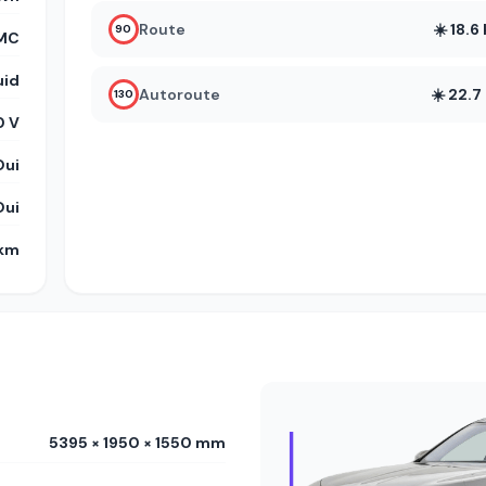
Route
☀️ 18.
90
MC
uid
Autoroute
☀️ 22.
130
 V
Oui
Oui
 km
5395 × 1950 × 1550 mm