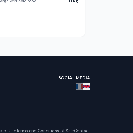
arge verticale max
0 kg
SOCIAL MEDIA
s of Use
Terms and Conditions of Sale
Contact