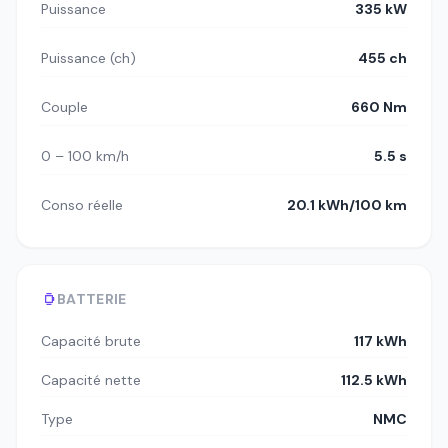
Puissance
335 kW
Puissance (ch)
455 ch
Couple
660 Nm
0 – 100 km/h
5.5 s
Conso réelle
20.1 kWh/100 km
BATTERIE
Capacité brute
117 kWh
Capacité nette
112.5 kWh
Type
NMC