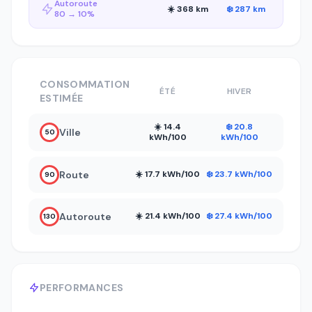
Autoroute
☀️ 368 km
❄️ 287 km
80 → 10%
CONSOMMATION
ÉTÉ
HIVER
ESTIMÉE
☀️ 14.4
❄️ 20.8
Ville
50
kWh/100
kWh/100
Route
☀️ 17.7 kWh/100
❄️ 23.7 kWh/100
90
Autoroute
☀️ 21.4 kWh/100
❄️ 27.4 kWh/100
130
PERFORMANCES