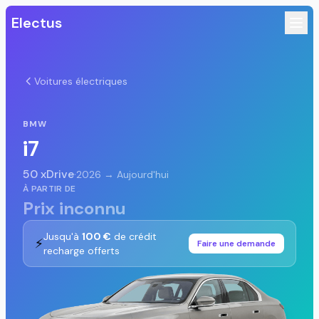
Electus
Voitures électriques
BMW
i7
50 xDrive
·
2026 → Aujourd'hui
À PARTIR DE
Prix inconnu
Jusqu'à
100 €
de crédit
⚡
Faire une demande
recharge offerts