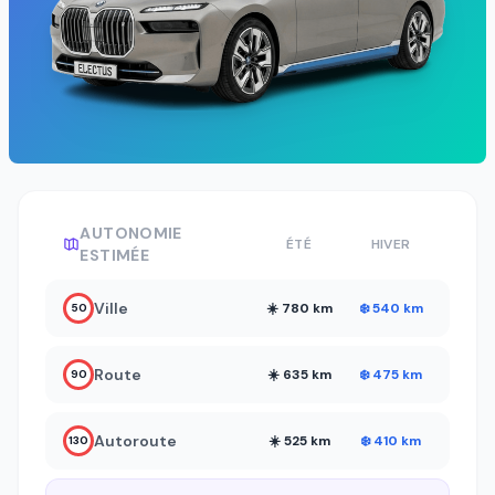
AUTONOMIE
ÉTÉ
HIVER
ESTIMÉE
Ville
☀️ 780 km
❄️ 540 km
50
Route
☀️ 635 km
❄️ 475 km
90
Autoroute
☀️ 525 km
❄️ 410 km
130