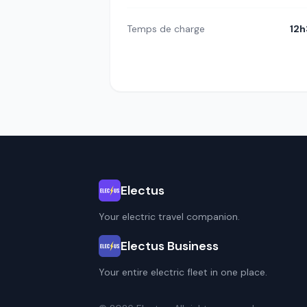
Temps de charge
12
Electus
Your electric travel companion.
Electus Business
Your entire electric fleet in one place.