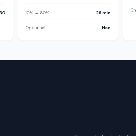
Ch
h30
10% → 80%
26 min
Optionnel
Non