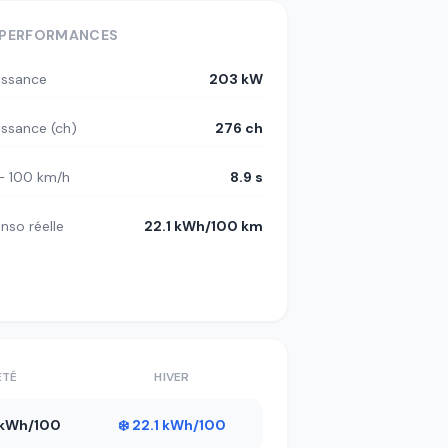
PERFORMANCES
issance
203 kW
issance (ch)
276 ch
– 100 km/h
8.9 s
nso réelle
22.1 kWh/100 km
ÉTÉ
HIVER
5 kWh/100
❄️ 22.1 kWh/100