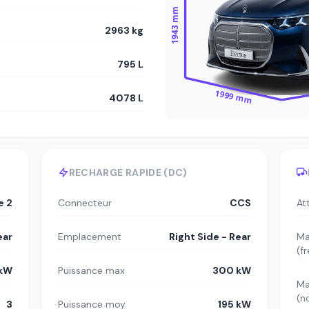
1943 mm
2963 kg
795 L
1999 mm
4078 L
RECHARGE RAPIDE (DC)
e 2
Connecteur
CCS
At
ear
Emplacement
Right Side - Rear
Ma
(f
 kW
Puissance max
300 kW
Ma
(n
3
Puissance moy.
195 kW