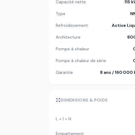
Capacité nette
115 
Type
N
Refroidissement
Active Liq
Architecture
80
Pompe à chaleur
Pompe à chaleur de série
Garantie
8 ans / 160 000
DIMENSIONS & POIDS
L × l × H
Empattement