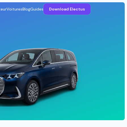
teur
Voitures
Blog
Guides
Download Electus