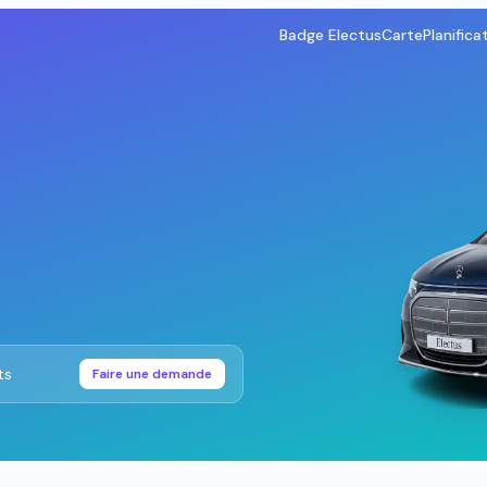
Badge Electus
Carte
Planifica
ts
Faire une demande