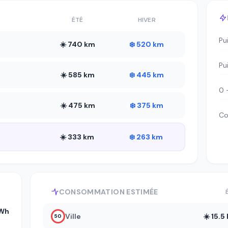
ÉTÉ
HIVER
Pu
☀️ 740 km
❄️ 520 km
Pu
☀️ 585 km
❄️ 445 km
0 
☀️ 475 km
❄️ 375 km
Co
☀️ 333 km
❄️ 263 km
CONSOMMATION ESTIMÉE
kWh
Ville
☀️ 15.
50