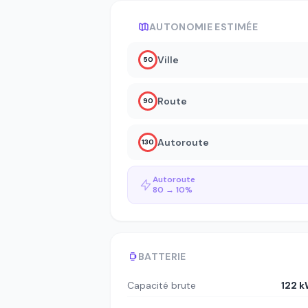
AUTONOMIE ESTIMÉE
Ville
50
Route
90
Autoroute
130
Autoroute
80 → 10%
BATTERIE
Capacité brute
122 