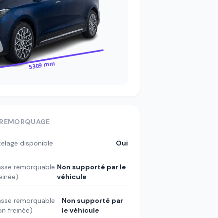
5309 mm
REMORQUAGE
telage disponible
Oui
sse remorquable
Non supporté par le
reinée)
véhicule
sse remorquable
Non supporté par
on freinée)
le véhicule