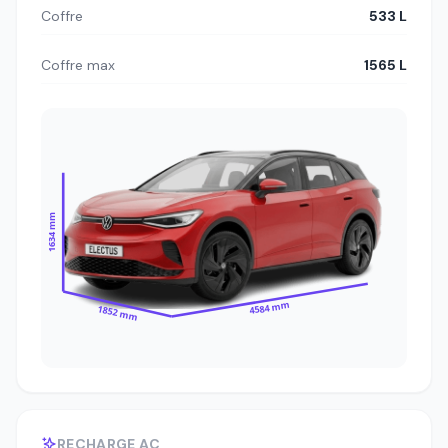
Coffre
533 L
Coffre max
1565 L
1634 mm
4584 mm
1852 mm
RECHARGE AC