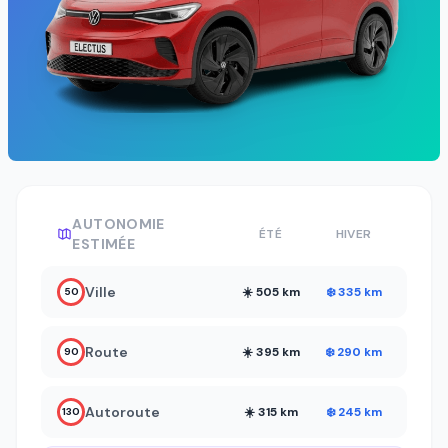
AUTONOMIE
ÉTÉ
HIVER
ESTIMÉE
Ville
☀️ 505 km
❄️ 335 km
50
Route
☀️ 395 km
❄️ 290 km
90
Autoroute
☀️ 315 km
❄️ 245 km
130