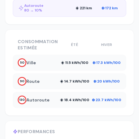
Autoroute
☀️ 221 km
❄️ 172 km
80 → 10%
CONSOMMATION
ÉTÉ
HIVER
ESTIMÉE
Ville
☀️ 11.5 kWh/100
❄️ 17.3 kWh/100
50
Route
☀️ 14.7 kWh/100
❄️ 20 kWh/100
90
Autoroute
☀️ 18.4 kWh/100
❄️ 23.7 kWh/100
130
PERFORMANCES