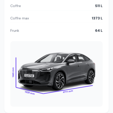
Coffre
511 L
Coffre max
1373 L
Frunk
64 L
1665 mm
4771 mm
1939 mm