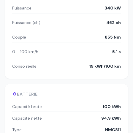
Puissance
340 kW
Puissance (ch)
462 ch
Couple
855 Nm
0 – 100 km/h
5.1 s
Conso réelle
19 kWh/100 km
BATTERIE
Capacité brute
100 kWh
Capacité nette
94.9 kWh
Type
NMC811