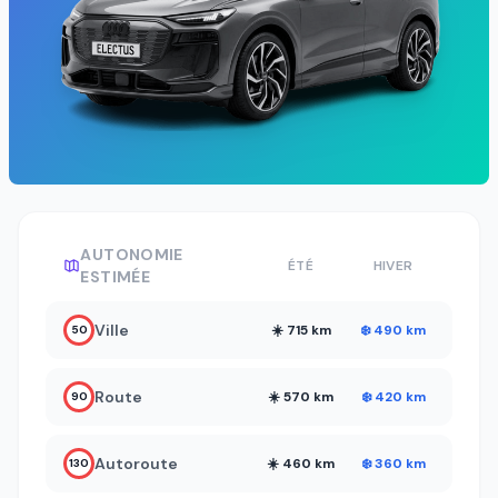
AUTONOMIE
ÉTÉ
HIVER
ESTIMÉE
Ville
☀️ 715 km
❄️ 490 km
50
Route
☀️ 570 km
❄️ 420 km
90
Autoroute
☀️ 460 km
❄️ 360 km
130