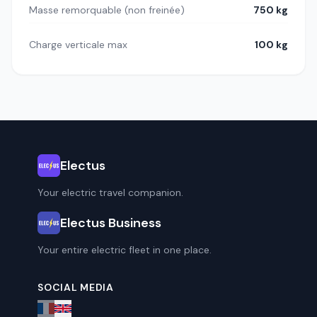
Masse remorquable (non freinée)
750 kg
Charge verticale max
100 kg
Electus
Your electric travel companion.
Electus Business
Your entire electric fleet in one place.
SOCIAL MEDIA