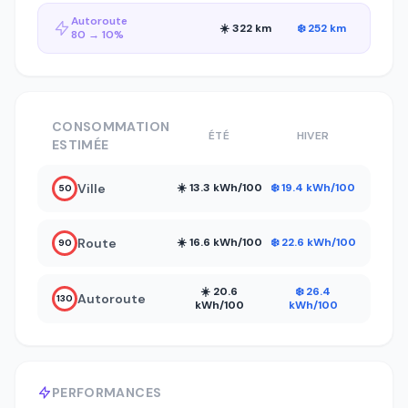
Autoroute
☀️ 322 km
❄️ 252 km
80 → 10%
CONSOMMATION
ÉTÉ
HIVER
ESTIMÉE
Ville
☀️ 13.3 kWh/100
❄️ 19.4 kWh/100
50
Route
☀️ 16.6 kWh/100
❄️ 22.6 kWh/100
90
☀️ 20.6
❄️ 26.4
Autoroute
130
kWh/100
kWh/100
PERFORMANCES