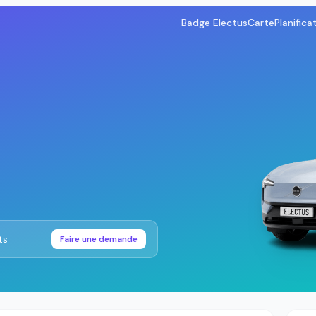
Badge Electus
Carte
Planifica
ts
Faire une demande