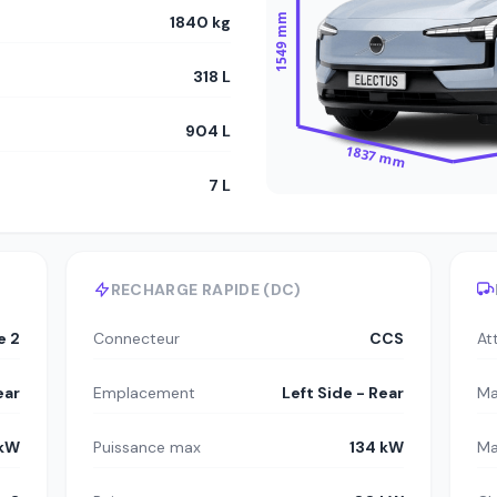
1549 mm
1840 kg
318 L
904 L
1837 mm
7 L
RECHARGE RAPIDE (DC)
e 2
Connecteur
CCS
At
ear
Emplacement
Left Side - Rear
Ma
 kW
Puissance max
134 kW
Ma