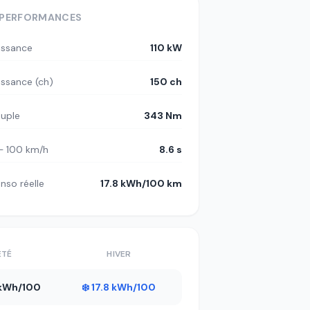
PERFORMANCES
issance
110 kW
issance (ch)
150 ch
uple
343 Nm
– 100 km/h
8.6 s
nso réelle
17.8 kWh/100 km
ÉTÉ
HIVER
1 kWh/100
❄️ 17.8 kWh/100