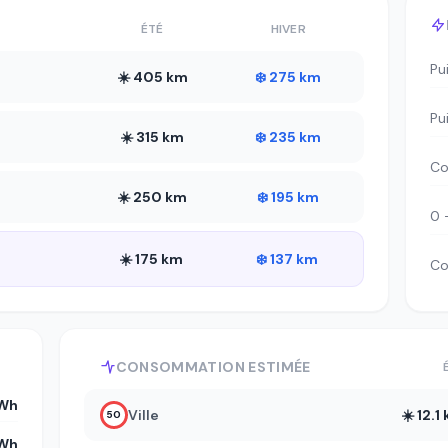
ÉTÉ
HIVER
Pu
☀️ 405 km
❄️ 275 km
Pu
☀️ 315 km
❄️ 235 km
Co
☀️ 250 km
❄️ 195 km
0 
☀️ 175 km
❄️ 137 km
Co
CONSOMMATION ESTIMÉE
kWh
Ville
☀️ 12.
50
Wh