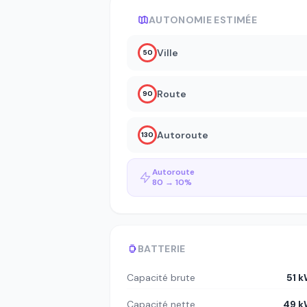
AUTONOMIE ESTIMÉE
Ville
50
Route
90
Autoroute
130
Autoroute
80 → 10%
BATTERIE
Capacité brute
51 
Capacité nette
49 k