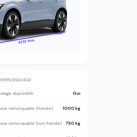
4233 mm
REMORQUAGE
telage disponible
Oui
sse remorquable (freinée)
1000 kg
sse remorquable (non freinée)
750 kg