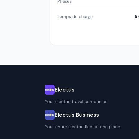
Phases
Temps de charge
5
Electus
Your electric travel companion.
Electus Business
Your entire electric fleet in one place.