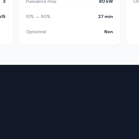
3
Puissance moy.
80 kW
Ch
h15
10% → 80%
27 min
Optionnel
Non