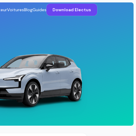
teur
Voitures
Blog
Guides
Download Electus