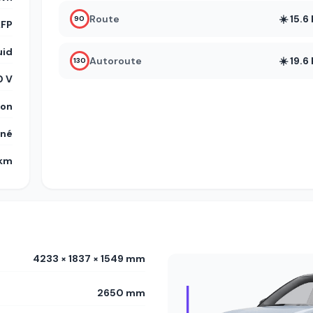
Route
☀️ 15.
90
LFP
uid
Autoroute
☀️ 19.
130
 V
on
gné
 km
4233 × 1837 × 1549 mm
2650 mm