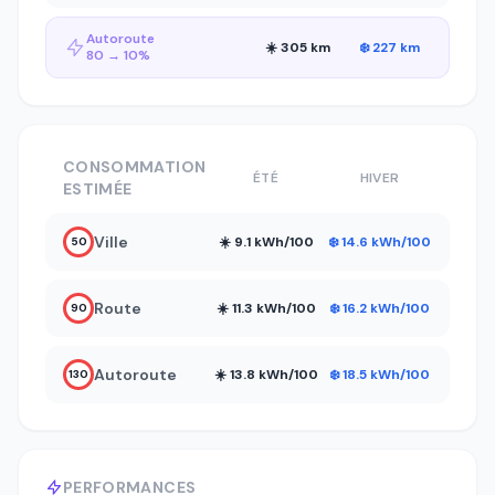
Autoroute
☀️ 305 km
❄️ 227 km
80 → 10%
CONSOMMATION
ÉTÉ
HIVER
ESTIMÉE
Ville
☀️ 9.1 kWh/100
❄️ 14.6 kWh/100
50
Route
☀️ 11.3 kWh/100
❄️ 16.2 kWh/100
90
Autoroute
☀️ 13.8 kWh/100
❄️ 18.5 kWh/100
130
PERFORMANCES