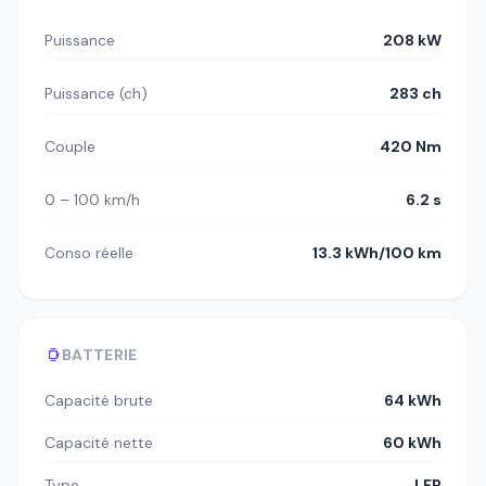
Puissance
208 kW
Puissance (ch)
283 ch
Couple
420 Nm
0 – 100 km/h
6.2 s
Conso réelle
13.3 kWh/100 km
BATTERIE
Capacité brute
64 kWh
Capacité nette
60 kWh
Type
LFP