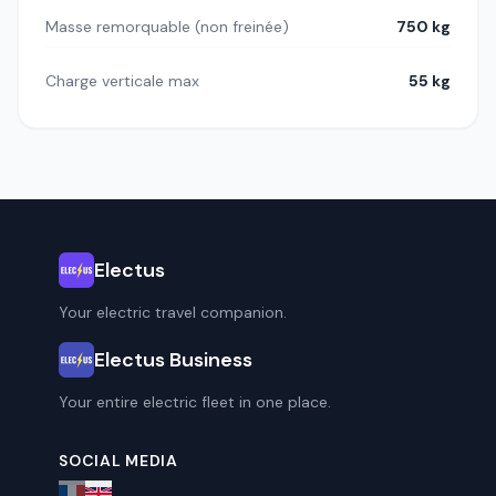
Masse remorquable (non freinée)
750 kg
Charge verticale max
55 kg
Electus
Your electric travel companion.
Electus Business
Your entire electric fleet in one place.
SOCIAL MEDIA