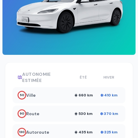
AUTONOMIE
ÉTÉ
HIVER
ESTIMÉE
Ville
☀️ 660 km
❄️ 410 km
50
Route
☀️ 530 km
❄️ 370 km
90
Autoroute
☀️ 435 km
❄️ 325 km
130