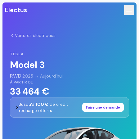
Electus
Voitures électriques
TESLA
Model 3
RWD
·
2025 → Aujourd'hui
À PARTIR DE
33 464 €
Jusqu'à
100 €
de crédit
⚡
Faire une demande
recharge offerts