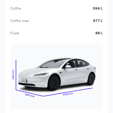
Coffre
594 L
Coffre max
977 L
Frunk
88 L
1440 mm
4720 mm
1850 mm