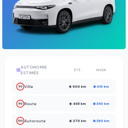
AUTONOMIE
ÉTÉ
HIVER
ESTIMÉE
Ville
☀️ 600 km
❄️ 410 km
50
Route
☀️ 465 km
❄️ 350 km
90
Autoroute
☀️ 370 km
❄️ 290 km
130