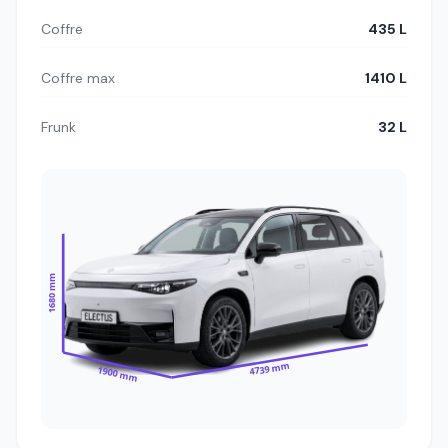
Coffre
435 L
Coffre max
1410 L
Frunk
32 L
1680 mm
4739 mm
1900 mm