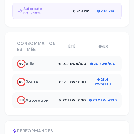
Autoroute
☀️ 259 km
❄️ 203 km
80 → 10%
CONSOMMATION
ÉTÉ
HIVER
ESTIMÉE
Ville
☀️ 13.7 kWh/100
❄️ 20 kWh/100
50
❄️ 23.4
Route
☀️ 17.6 kWh/100
90
kWh/100
Autoroute
☀️ 22.1 kWh/100
❄️ 28.2 kWh/100
130
PERFORMANCES