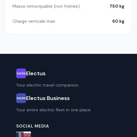
Masse remorquable (non freinée)
750 kg
Charge verticale max
60 kg
Electus
Your electric travel companion.
Electus Business
Your entire electric fleet in one place.
SOCIAL MEDIA