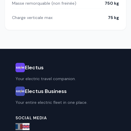
Masse remorquable (non freinée)
750 kg
Charge verticale max
75 kg
Electus
Your electric travel companion.
Electus Business
Your entire electric fleet in one place.
SOCIAL MEDIA