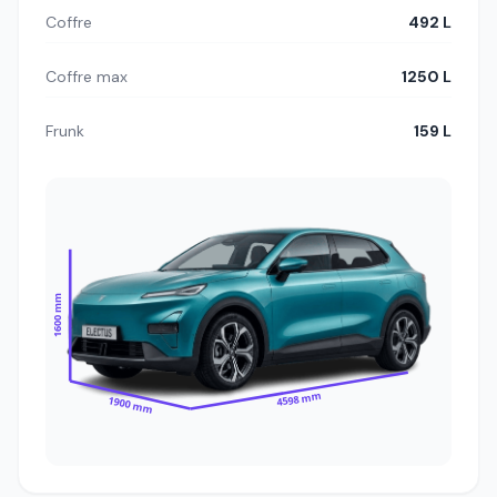
Coffre
492 L
Coffre max
1250 L
Frunk
159 L
1600 mm
4598 mm
1900 mm