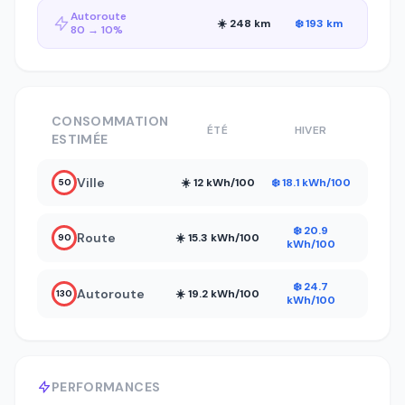
Autoroute
☀️ 248 km
❄️ 193 km
80 → 10%
CONSOMMATION
ÉTÉ
HIVER
ESTIMÉE
Ville
☀️ 12 kWh/100
❄️ 18.1 kWh/100
50
❄️ 20.9
Route
☀️ 15.3 kWh/100
90
kWh/100
❄️ 24.7
Autoroute
☀️ 19.2 kWh/100
130
kWh/100
PERFORMANCES