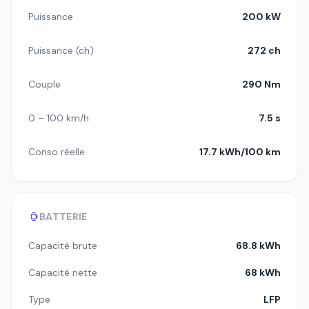
Puissance
200 kW
Puissance (ch)
272 ch
Couple
290 Nm
0 – 100 km/h
7.5 s
Conso réelle
17.7 kWh/100 km
BATTERIE
Capacité brute
68.8 kWh
Capacité nette
68 kWh
Type
LFP