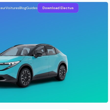
teur
Voitures
Blog
Guides
Download Electus