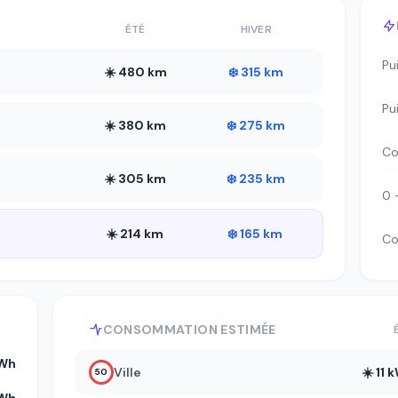
ÉTÉ
HIVER
Pu
☀️ 480 km
❄️ 315 km
Pu
☀️ 380 km
❄️ 275 km
Co
☀️ 305 km
❄️ 235 km
0 
☀️ 214 km
❄️ 165 km
Co
CONSOMMATION ESTIMÉE
kWh
Ville
☀️ 11
50