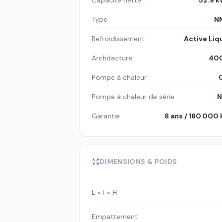
Capacité nette
52.9 
Type
N
Refroidissement
Active Liq
Architecture
400
Pompe à chaleur
Pompe à chaleur de série
N
Garantie
8 ans / 160 000
DIMENSIONS & POIDS
L × l × H
Empattement