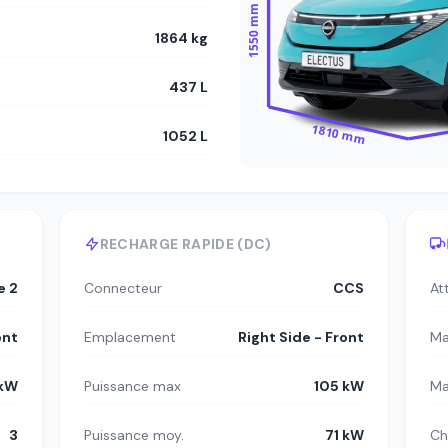
1550 mm
1864 kg
437 L
1810 mm
1052 L
RECHARGE RAPIDE (DC)
e 2
Connecteur
CCS
At
ont
Emplacement
Right Side - Front
Ma
 kW
Puissance max
105 kW
Ma
3
Puissance moy.
71 kW
Ch