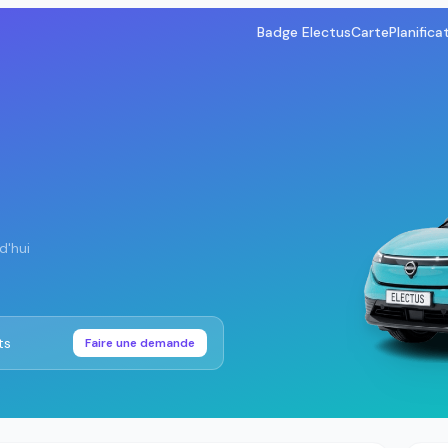
Badge Electus
Carte
Planifica
d'hui
ts
Faire une demande