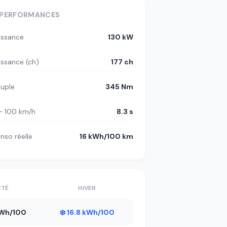
PERFORMANCES
issance
130 kW
issance (ch)
177 ch
uple
345 Nm
– 100 km/h
8.3 s
nso réelle
16 kWh/100 km
ÉTÉ
HIVER
 kWh/100
❄️ 16.8 kWh/100