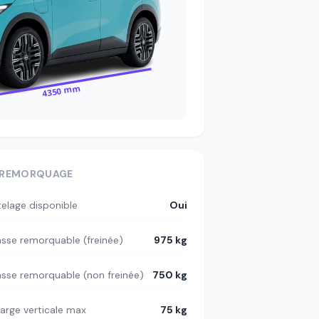
4350 mm
REMORQUAGE
telage disponible
Oui
sse remorquable (freinée)
975 kg
sse remorquable (non freinée)
750 kg
arge verticale max
75 kg