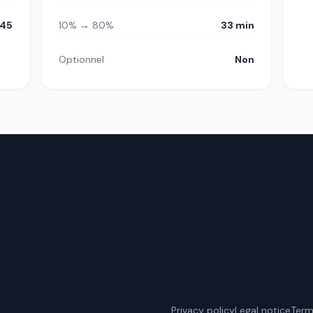
45
10% → 80%
33 min
Optionnel
Non
Privacy policy
Legal notice
Term