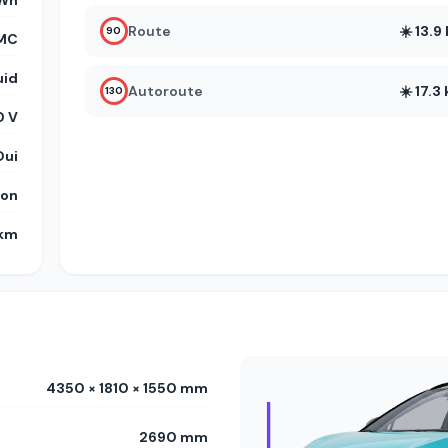
kWh
Route
☀️ 13.
90
MC
uid
Autoroute
☀️ 17.
130
 V
Oui
on
 km
4350 × 1810 × 1550 mm
2690 mm