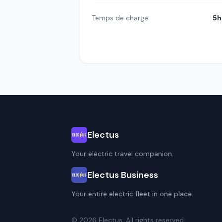
Temps de charge
5h
Electus
Your electric travel companion.
Electus Business
Your entire electric fleet in one place.
© 2026 Electus. All rights reserved.