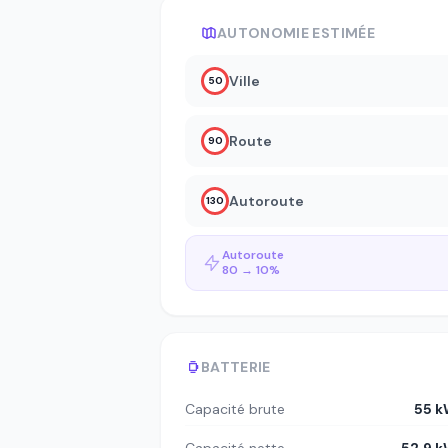
AUTONOMIE ESTIMÉE
Ville
50
Route
90
Autoroute
130
Autoroute
80 → 10%
BATTERIE
Capacité brute
55 