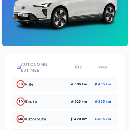
AUTONOMIE
ÉTÉ
HIVER
ESTIMÉE
Ville
☀️ 665 km
❄️ 465 km
50
Route
☀️ 525 km
❄️ 395 km
90
Autoroute
☀️ 420 km
❄️ 335 km
130