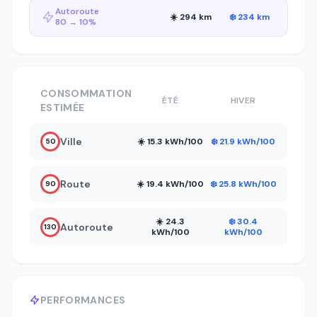
Autoroute
☀️ 294 km
❄️ 234 km
80 → 10%
CONSOMMATION
ÉTÉ
HIVER
ESTIMÉE
Ville
☀️ 15.3 kWh/100
❄️ 21.9 kWh/100
50
Route
☀️ 19.4 kWh/100
❄️ 25.8 kWh/100
90
☀️ 24.3
❄️ 30.4
Autoroute
130
kWh/100
kWh/100
PERFORMANCES