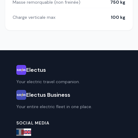
Masse remorquable (non freinée)
750 kg
Charge verticale max
100 kg
Electus
Your electric travel companion.
Electus Business
Your entire electric fleet in one place.
SOCIAL MEDIA