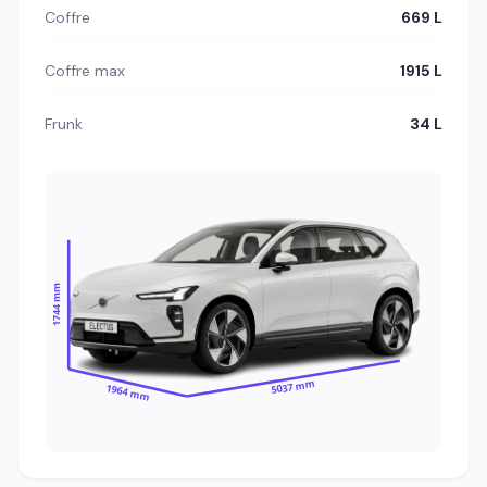
Coffre
669 L
Coffre max
1915 L
Frunk
34 L
1744 mm
5037 mm
1964 mm