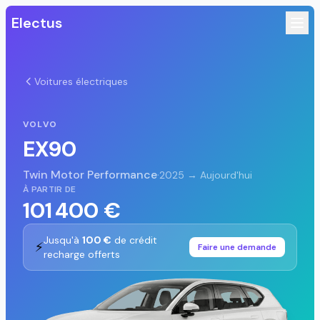
Electus
Voitures électriques
VOLVO
EX90
Twin Motor Performance
·
2025 → Aujourd'hui
À PARTIR DE
101 400 €
Jusqu'à
100 €
de crédit
⚡
Faire une demande
recharge offerts