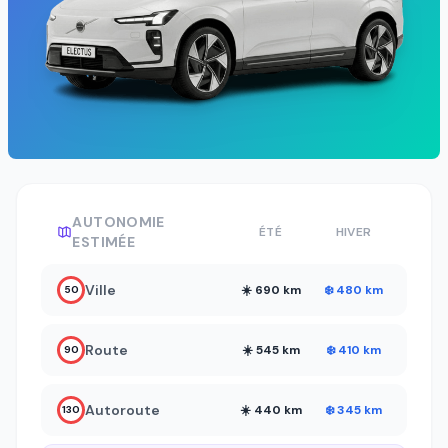
AUTONOMIE
ÉTÉ
HIVER
ESTIMÉE
Ville
☀️ 690 km
❄️ 480 km
50
Route
☀️ 545 km
❄️ 410 km
90
Autoroute
☀️ 440 km
❄️ 345 km
130