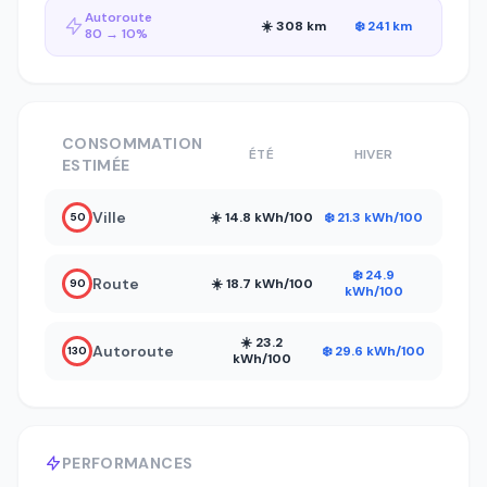
Autoroute
☀️ 308 km
❄️ 241 km
80 → 10%
CONSOMMATION
ÉTÉ
HIVER
ESTIMÉE
Ville
☀️ 14.8 kWh/100
❄️ 21.3 kWh/100
50
❄️ 24.9
Route
☀️ 18.7 kWh/100
90
kWh/100
☀️ 23.2
Autoroute
❄️ 29.6 kWh/100
130
kWh/100
PERFORMANCES