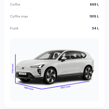
Coffre
669 L
Coffre max
1915 L
Frunk
34 L
1744 mm
5037 mm
1964 mm