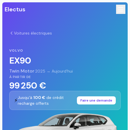
Electus
Voitures électriques
VOLVO
EX90
Twin Motor
·
2025 → Aujourd'hui
À PARTIR DE
99 250 €
Jusqu'à
100 €
de crédit
⚡
Faire une demande
recharge offerts