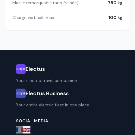
Masse remorquable (non freinée)
750 kg
Charge verticale max
100 kg
Electus
Your electric travel companion.
Electus Business
Your entire electric fleet in one place.
SOCIAL MEDIA