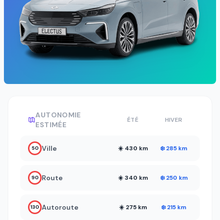
AUTONOMIE
ÉTÉ
HIVER
ESTIMÉE
Ville
☀️ 430 km
❄️ 285 km
50
Route
☀️ 340 km
❄️ 250 km
90
Autoroute
☀️ 275 km
❄️ 215 km
130