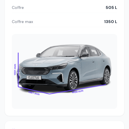
Coffre
505 L
Coffre max
1350 L
1551 mm
4830 mm
1881 mm