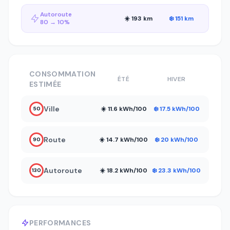
Autoroute
☀️ 193 km
❄️ 151 km
80 → 10%
CONSOMMATION
ÉTÉ
HIVER
ESTIMÉE
Ville
☀️ 11.6 kWh/100
❄️ 17.5 kWh/100
50
Route
☀️ 14.7 kWh/100
❄️ 20 kWh/100
90
Autoroute
☀️ 18.2 kWh/100
❄️ 23.3 kWh/100
130
PERFORMANCES