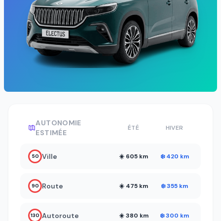
AUTONOMIE
ÉTÉ
HIVER
ESTIMÉE
Ville
☀️ 605 km
❄️ 420 km
50
Route
☀️ 475 km
❄️ 355 km
90
Autoroute
☀️ 380 km
❄️ 300 km
130