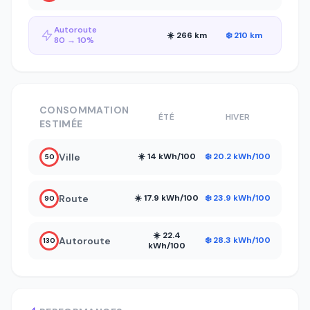
Autoroute
☀️ 266 km
❄️ 210 km
80 → 10%
CONSOMMATION
ÉTÉ
HIVER
ESTIMÉE
Ville
☀️ 14 kWh/100
❄️ 20.2 kWh/100
50
Route
☀️ 17.9 kWh/100
❄️ 23.9 kWh/100
90
☀️ 22.4
Autoroute
❄️ 28.3 kWh/100
130
kWh/100