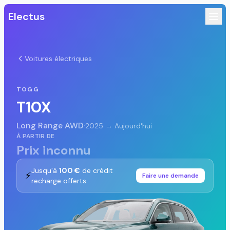
Electus
Voitures électriques
TOGG
T10X
Long Range AWD
·
2025 → Aujourd'hui
À PARTIR DE
Prix inconnu
Jusqu'à
100 €
de crédit
⚡
Faire une demande
recharge offerts