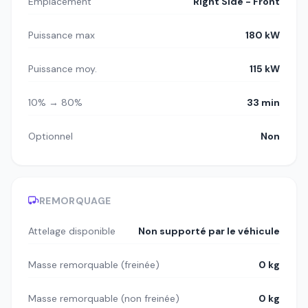
Emplacement
Right Side - Front
Puissance max
180 kW
Puissance moy.
115 kW
10% → 80%
33 min
Optionnel
Non
REMORQUAGE
Attelage disponible
Non supporté par le véhicule
Masse remorquable (freinée)
0 kg
Masse remorquable (non freinée)
0 kg