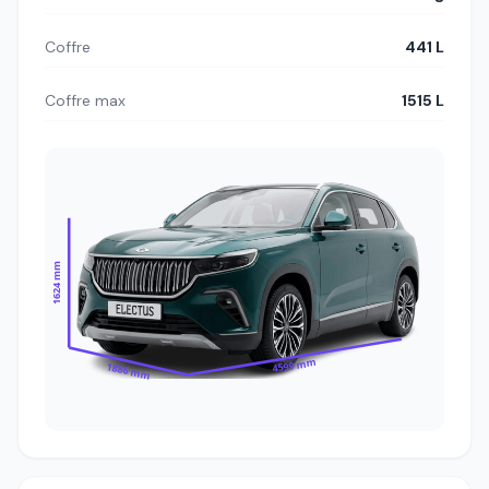
Coffre
441 L
Coffre max
1515 L
1624 mm
4599 mm
1886 mm