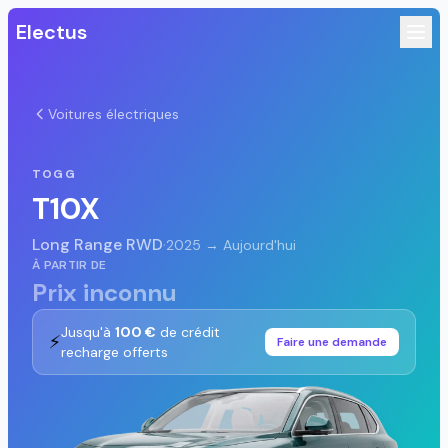
Electus
Voitures électriques
TOGG
T10X
Long Range RWD
·
2025 → Aujourd'hui
À PARTIR DE
Prix inconnu
Jusqu'à
100 €
de crédit
⚡
Faire une demande
recharge offerts