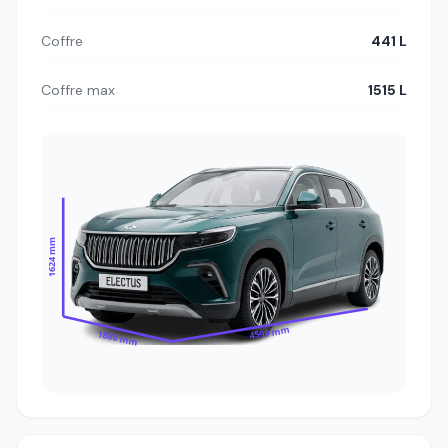
Coffre
441 L
Coffre max
1515 L
1624 mm
4599 mm
1886 mm