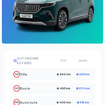
AUTONOMIE
ÉTÉ
HIVER
ESTIMÉE
Ville
☀️ 630 km
❄️ 435 km
50
Route
☀️ 495 km
❄️ 370 km
90
Autoroute
☀️ 400 km
❄️ 315 km
130