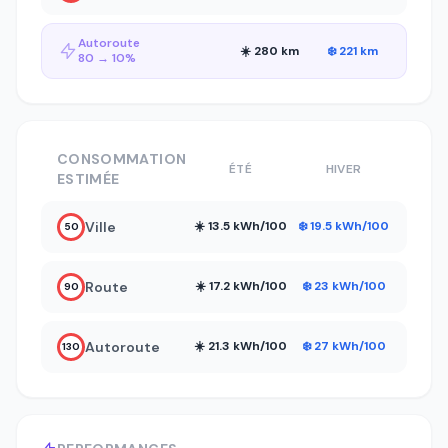
Autoroute
☀️ 280 km
❄️ 221 km
80 → 10%
CONSOMMATION
ÉTÉ
HIVER
ESTIMÉE
Ville
☀️ 13.5 kWh/100
❄️ 19.5 kWh/100
50
Route
☀️ 17.2 kWh/100
❄️ 23 kWh/100
90
Autoroute
☀️ 21.3 kWh/100
❄️ 27 kWh/100
130