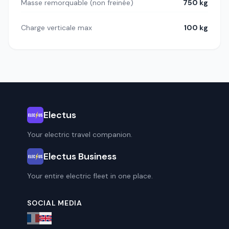
Masse remorquable (non freinée)
750 kg
Charge verticale max
100 kg
Electus
Your electric travel companion.
Electus Business
Your entire electric fleet in one place.
SOCIAL MEDIA