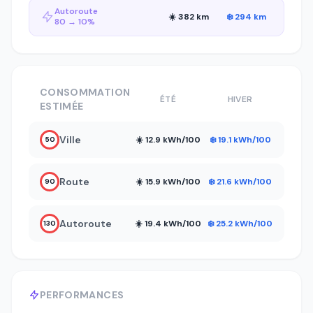
Autoroute
☀️ 382 km
❄️ 294 km
80 → 10%
CONSOMMATION
ÉTÉ
HIVER
ESTIMÉE
Ville
☀️ 12.9 kWh/100
❄️ 19.1 kWh/100
50
Route
☀️ 15.9 kWh/100
❄️ 21.6 kWh/100
90
Autoroute
☀️ 19.4 kWh/100
❄️ 25.2 kWh/100
130
PERFORMANCES