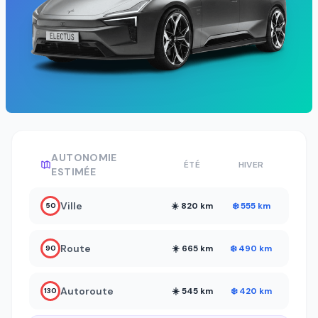
AUTONOMIE
ÉTÉ
HIVER
ESTIMÉE
Ville
☀️ 820 km
❄️ 555 km
50
Route
☀️ 665 km
❄️ 490 km
90
Autoroute
☀️ 545 km
❄️ 420 km
130