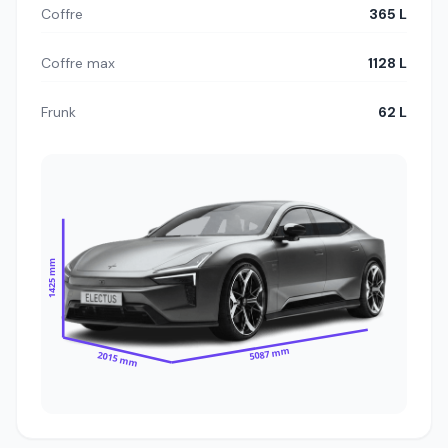
Coffre
365 L
Coffre max
1128 L
Frunk
62 L
1425 mm
5087 mm
2015 mm