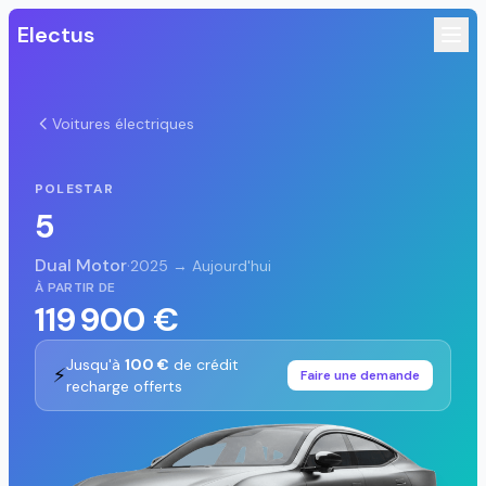
Electus
Voitures électriques
POLESTAR
5
Dual Motor
·
2025 → Aujourd'hui
À PARTIR DE
119 900 €
Jusqu'à
100 €
de crédit
⚡
Faire une demande
recharge offerts