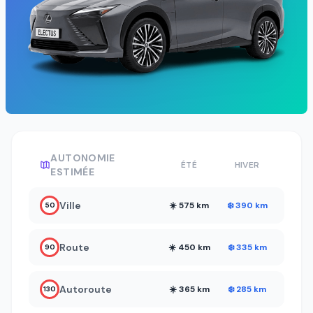
AUTONOMIE
ÉTÉ
HIVER
ESTIMÉE
Ville
☀️ 575 km
❄️ 390 km
50
Route
☀️ 450 km
❄️ 335 km
90
Autoroute
☀️ 365 km
❄️ 285 km
130