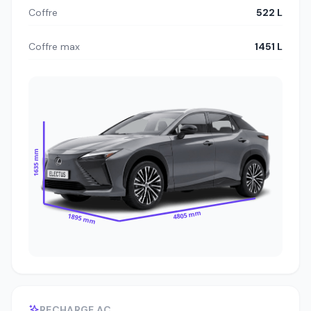
Coffre
522 L
Coffre max
1451 L
1635 mm
4805 mm
1895 mm
RECHARGE AC