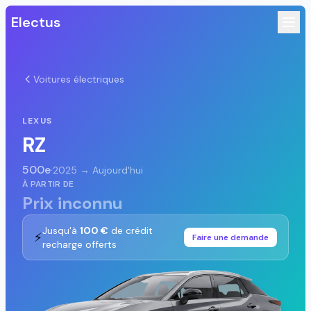
Electus
Voitures électriques
LEXUS
RZ
500e
·
2025 → Aujourd'hui
À PARTIR DE
Prix inconnu
Jusqu'à
100 €
de crédit
⚡
Faire une demande
recharge offerts