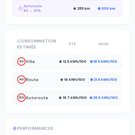
Autoroute
☀️ 255 km
❄️ 200 km
80 → 10%
CONSOMMATION
ÉTÉ
HIVER
ESTIMÉE
Ville
☀️ 12.5 kWh/100
❄️ 18.5 kWh/100
50
Route
☀️ 16 kWh/100
❄️ 21.5 kWh/100
90
Autoroute
☀️ 19.7 kWh/100
❄️ 25.3 kWh/100
130
PERFORMANCES