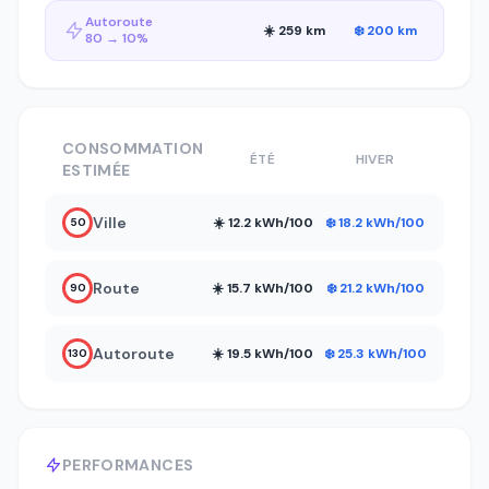
Autoroute
☀️ 259 km
❄️ 200 km
80 → 10%
CONSOMMATION
ÉTÉ
HIVER
ESTIMÉE
Ville
☀️ 12.2 kWh/100
❄️ 18.2 kWh/100
50
Route
☀️ 15.7 kWh/100
❄️ 21.2 kWh/100
90
Autoroute
☀️ 19.5 kWh/100
❄️ 25.3 kWh/100
130
PERFORMANCES