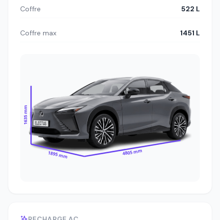
Coffre
522 L
Coffre max
1451 L
1635 mm
4805 mm
1895 mm
RECHARGE AC