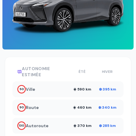
AUTONOMIE
ÉTÉ
HIVER
ESTIMÉE
Ville
☀️ 590 km
❄️ 395 km
50
Route
☀️ 460 km
❄️ 340 km
90
Autoroute
☀️ 370 km
❄️ 285 km
130