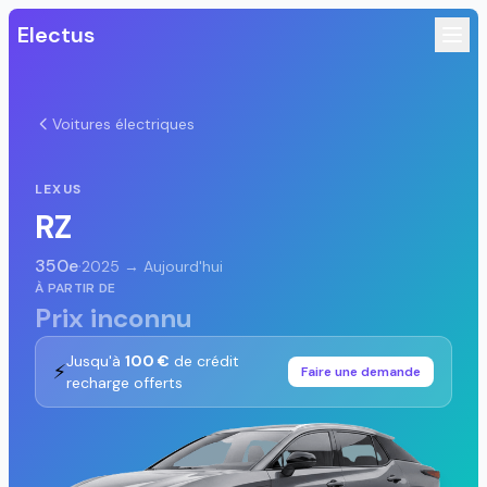
Electus
Voitures électriques
LEXUS
RZ
350e
·
2025 → Aujourd'hui
À PARTIR DE
Prix inconnu
Jusqu'à
100 €
de crédit
⚡
Faire une demande
recharge offerts