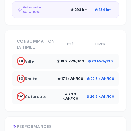
Autoroute
☀️ 298 km
❄️ 234 km
80 → 10%
CONSOMMATION
ÉTÉ
HIVER
ESTIMÉE
Ville
☀️ 13.7 kWh/100
❄️ 20 kWh/100
50
Route
☀️ 17.1 kWh/100
❄️ 22.8 kWh/100
90
☀️ 20.9
Autoroute
❄️ 26.6 kWh/100
130
kWh/100
PERFORMANCES