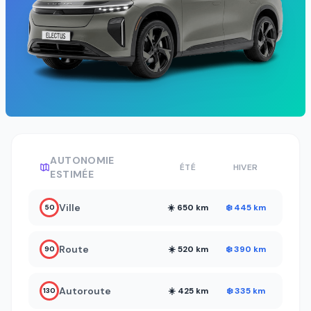
AUTONOMIE
ÉTÉ
HIVER
ESTIMÉE
Ville
☀️ 650 km
❄️ 445 km
50
Route
☀️ 520 km
❄️ 390 km
90
Autoroute
☀️ 425 km
❄️ 335 km
130