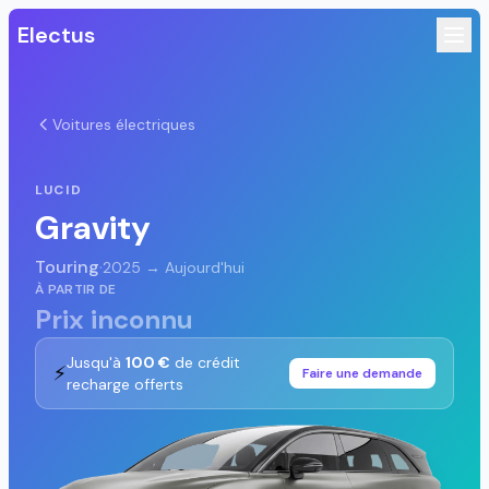
Electus
Voitures électriques
LUCID
Gravity
Touring
·
2025 → Aujourd'hui
À PARTIR DE
Prix inconnu
Jusqu'à
100 €
de crédit
⚡
Faire une demande
recharge offerts