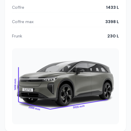
Coffre
1433 L
Coffre max
3398 L
Frunk
230 L
1658 mm
5035 mm
2000 mm