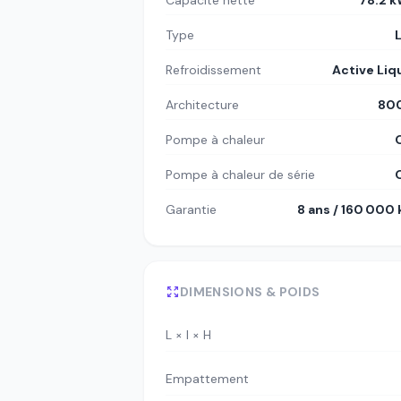
Capacité nette
78.2 
Type
Refroidissement
Active Liq
Architecture
80
Pompe à chaleur
Pompe à chaleur de série
Garantie
8 ans / 160 000
DIMENSIONS & POIDS
L × l × H
Empattement