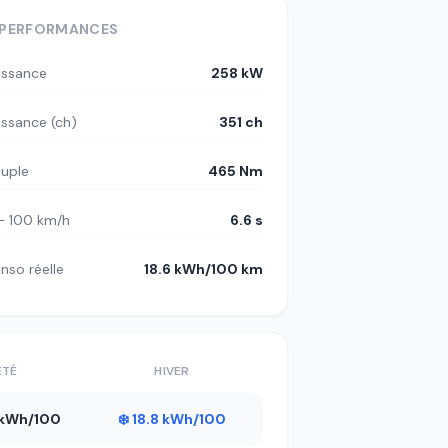
PERFORMANCES
issance
258 kW
issance (ch)
351 ch
uple
465 Nm
– 100 km/h
6.6 s
nso réelle
18.6 kWh/100 km
ÉTÉ
HIVER
8 kWh/100
❄️ 18.8 kWh/100