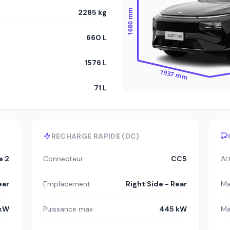
1680 mm
2285 kg
660 L
1576 L
1937 mm
71 L
RECHARGE RAPIDE (DC)
e 2
Connecteur
CCS
At
ear
Emplacement
Right Side - Rear
Ma
 kW
Puissance max
445 kW
Ma