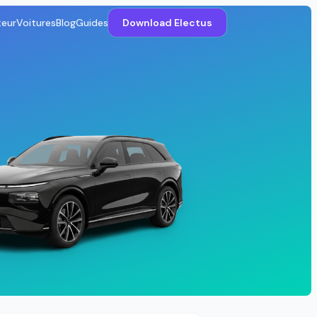
teur
Voitures
Blog
Guides
Download Electus