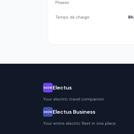
Phases
Temps de charge
8h
Electus
Your electric travel companion.
Electus Business
Your entire electric fleet in one place.