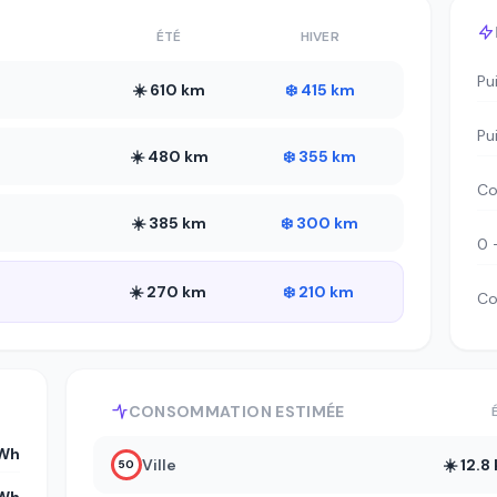
ÉTÉ
HIVER
Pu
☀️ 610 km
❄️ 415 km
Pu
☀️ 480 km
❄️ 355 km
Co
☀️ 385 km
❄️ 300 km
0 
☀️ 270 km
❄️ 210 km
Co
CONSOMMATION ESTIMÉE
kWh
Ville
☀️ 12.
50