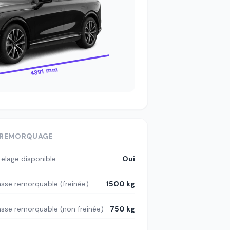
4891 mm
REMORQUAGE
telage disponible
Oui
sse remorquable (freinée)
1500 kg
sse remorquable (non freinée)
750 kg