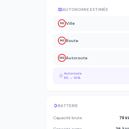
AUTONOMIE ESTIMÉE
Ville
50
Route
90
Autoroute
130
Autoroute
80 → 10%
BATTERIE
Capacité brute
79 