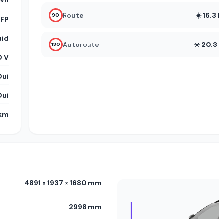
kWh
Route
☀️ 16.
90
LFP
uid
Autoroute
☀️ 20.
130
0 V
Oui
Oui
 km
4891 × 1937 × 1680 mm
2998 mm