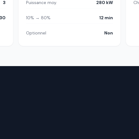
3
Puissance moy.
280 kW
Ch
30
10% → 80%
12 min
Optionnel
Non