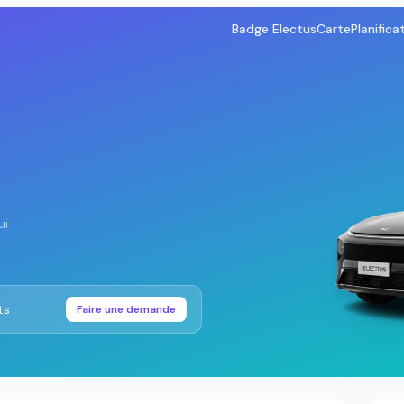
Badge Electus
Carte
Planifica
ui
ts
Faire une demande