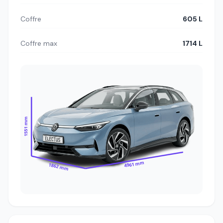
Coffre
605 L
Coffre max
1714 L
1551 mm
4961 mm
1862 mm