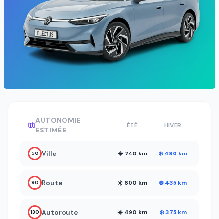
AUTONOMIE
ÉTÉ
HIVER
ESTIMÉE
Ville
☀️ 740 km
❄️ 490 km
50
Route
☀️ 600 km
❄️ 435 km
90
Autoroute
☀️ 490 km
❄️ 375 km
130