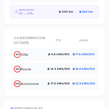
Autoroute
☀️ 343 km
❄️ 263 km
80 → 10%
CONSOMMATION
ÉTÉ
HIVER
ESTIMÉE
Ville
☀️ 11.6 kWh/100
❄️ 17.6 kWh/100
50
Route
☀️ 14.3 kWh/100
❄️ 19.8 kWh/100
90
Autoroute
☀️ 17.6 kWh/100
❄️ 22.9 kWh/100
130
PERFORMANCES