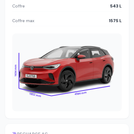
Coffre
543 L
Coffre max
1575 L
1634 mm
4584 mm
1852 mm