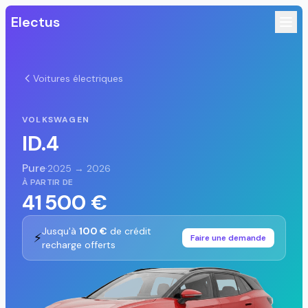
Electus
Voitures électriques
VOLKSWAGEN
ID.4
Pure
·
2025 → 2026
À PARTIR DE
41 500 €
Jusqu'à
100 €
de crédit
⚡
Faire une demande
recharge offerts