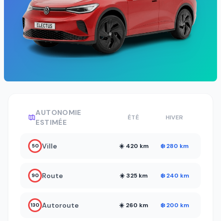
AUTONOMIE
ÉTÉ
HIVER
ESTIMÉE
Ville
☀️ 420 km
❄️ 280 km
50
Route
☀️ 325 km
❄️ 240 km
90
Autoroute
☀️ 260 km
❄️ 200 km
130