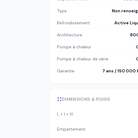
Type
Non rensei
Refroidissement
Active Liq
Architecture
80
Pompe à chaleur
Pompe à chaleur de série
Garantie
7 ans / 150 000
DIMENSIONS & POIDS
L × l × H
Empattement