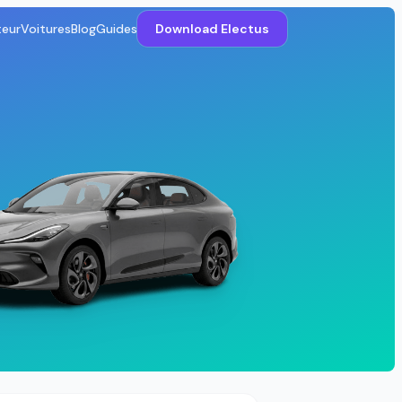
teur
Voitures
Blog
Guides
Download Electus