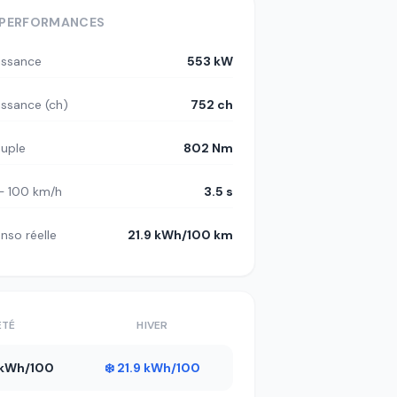
PERFORMANCES
issance
553 kW
issance (ch)
752 ch
uple
802 Nm
– 100 km/h
3.5 s
nso réelle
21.9 kWh/100 km
ÉTÉ
HIVER
3 kWh/100
❄️ 21.9 kWh/100