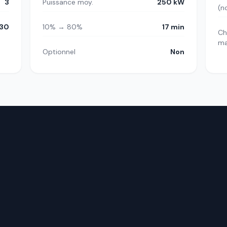
3
Puissance moy.
250 kW
(n
30
10% → 80%
17 min
Ch
m
Optionnel
Non