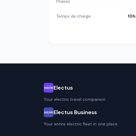
Phases
Temps de charge
10h
Electus
Your electric travel companion.
Electus Business
Your entire electric fleet in one place.