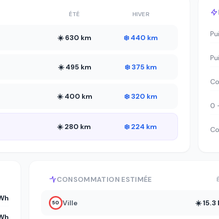
ÉTÉ
HIVER
Pu
☀️ 630 km
❄️ 440 km
Pu
☀️ 495 km
❄️ 375 km
Co
☀️ 400 km
❄️ 320 km
0 
☀️ 280 km
❄️ 224 km
Co
CONSOMMATION ESTIMÉE
kWh
Ville
☀️ 15.
50
kWh