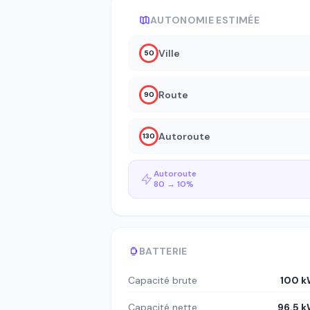
AUTONOMIE ESTIMÉE
Ville
50
Route
90
Autoroute
130
Autoroute
80 → 10%
BATTERIE
Capacité brute
100 
Capacité nette
96.5 