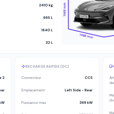
1669 mm
2410 kg
665 L
1640 L
1988 mm
32 L
RECHARGE RAPIDE (DC)
e 2
Connecteur
CCS
At
di
ear
Emplacement
Left Side - Rear
Ma
(f
 kW
Puissance max
369 kW
Ma