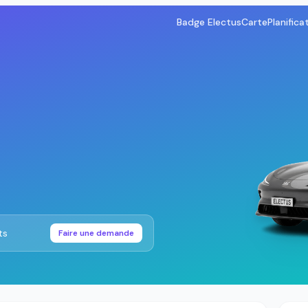
Badge Electus
Carte
Planifica
ts
Faire une demande