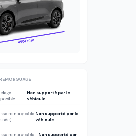
4904 mm
REMORQUAGE
telage
Non supporté par le
sponible
véhicule
sse remorquable
Non supporté par le
reinée)
véhicule
sse remorquable
Non supporté par