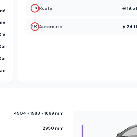
Route
☀️ 19.
90
gné
uid
Autoroute
☀️ 24.
130
0 V
Oui
Oui
 km
4904 × 1988 × 1669 mm
2950 mm