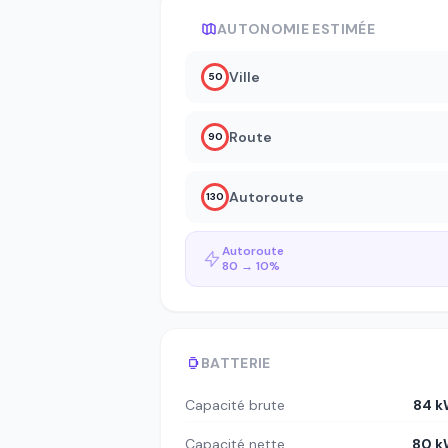
AUTONOMIE ESTIMÉE
Ville
50
Route
90
Autoroute
130
Autoroute
80 → 10%
BATTERIE
Capacité brute
84 k
Capacité nette
80 k