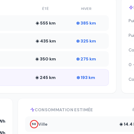
ÉTÉ
HIVER
Pu
☀️ 555 km
❄️ 385 km
Pu
☀️ 435 km
❄️ 325 km
Co
☀️ 350 km
❄️ 275 km
0 
☀️ 245 km
❄️ 193 km
Co
CONSOMMATION ESTIMÉE
Wh
Ville
☀️ 14.
50
Wh