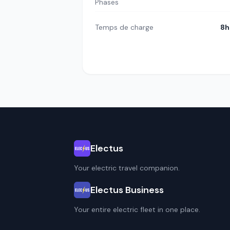
Phases
Temps de charge
8h
Electus
Your electric travel companion.
Electus Business
Your entire electric fleet in one place.