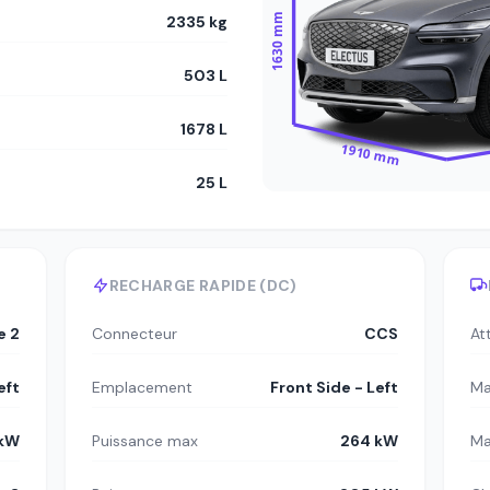
1630 mm
2335 kg
503 L
1678 L
1910 mm
25 L
RECHARGE RAPIDE (DC)
e 2
Connecteur
CCS
At
eft
Emplacement
Front Side - Left
Ma
 kW
Puissance max
264 kW
Ma