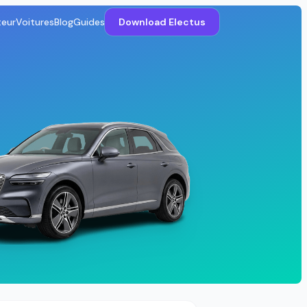
teur
Voitures
Blog
Guides
Download Electus