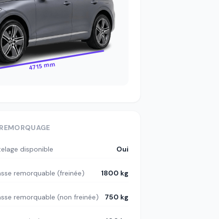
4715 mm
REMORQUAGE
telage disponible
Oui
sse remorquable (freinée)
1800 kg
sse remorquable (non freinée)
750 kg