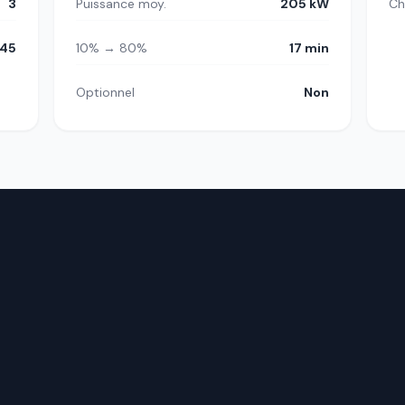
3
Puissance moy.
205 kW
Ch
45
10% → 80%
17 min
Optionnel
Non