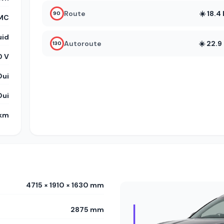
Route
☀️ 18.
90
MC
uid
Autoroute
☀️ 22.
130
0 V
Oui
Oui
 km
4715 × 1910 × 1630 mm
2875 mm