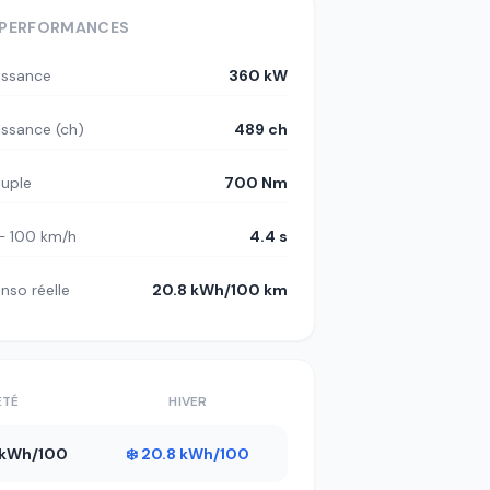
PERFORMANCES
issance
360 kW
issance (ch)
489 ch
uple
700 Nm
– 100 km/h
4.4 s
nso réelle
20.8 kWh/100 km
ÉTÉ
HIVER
4 kWh/100
❄️ 20.8 kWh/100