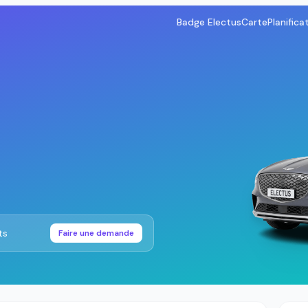
Badge Electus
Carte
Planifica
ts
Faire une demande