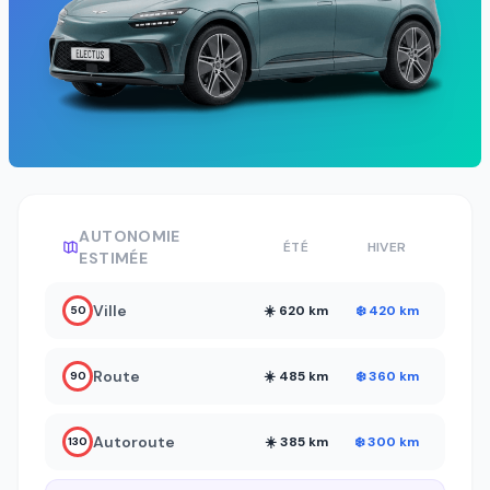
AUTONOMIE
ÉTÉ
HIVER
ESTIMÉE
Ville
☀️ 620 km
❄️ 420 km
50
Route
☀️ 485 km
❄️ 360 km
90
Autoroute
☀️ 385 km
❄️ 300 km
130