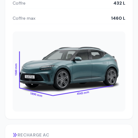
Coffre
432 L
Coffre max
1460 L
1580 mm
4545 mm
1890 mm
RECHARGE AC