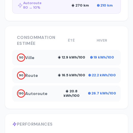
Autoroute
☀️ 270 km
❄️ 210 km
80 → 10%
CONSOMMATION
ÉTÉ
HIVER
ESTIMÉE
Ville
☀️ 12.9 kWh/100
❄️ 19 kWh/100
50
Route
☀️ 16.5 kWh/100
❄️ 22.2 kWh/100
90
☀️ 20.8
Autoroute
❄️ 26.7 kWh/100
130
kWh/100
PERFORMANCES