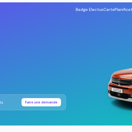
Badge Electus
Carte
Planifica
ts
Faire une demande