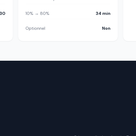
30
10% → 80%
34 min
Optionnel
Non