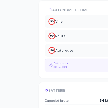
AUTONOMIE ESTIMÉE
Ville
50
Route
90
Autoroute
130
Autoroute
80 → 10%
BATTERIE
Capacité brute
54 k