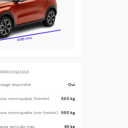
4385 mm
REMORQUAGE
telage disponible
Oui
sse remorquable (freinée)
550 kg
sse remorquable (non freinée)
550 kg
arge verticale max
65 kg