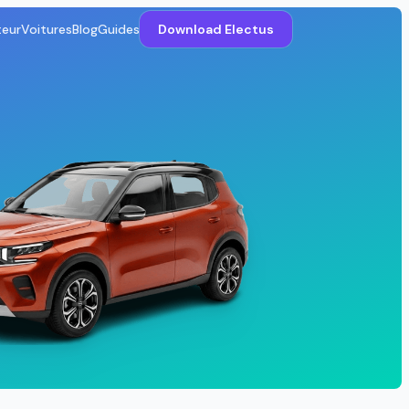
teur
Voitures
Blog
Guides
Download Electus