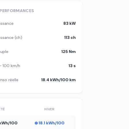
PERFORMANCES
issance
83 kW
issance (ch)
113 ch
uple
125 Nm
– 100 km/h
13 s
nso réelle
18.4 kWh/100 km
ÉTÉ
HIVER
2 kWh/100
❄️ 18.1 kWh/100