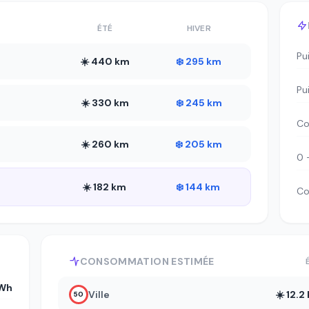
ÉTÉ
HIVER
Pu
☀️ 440 km
❄️ 295 km
Pu
☀️ 330 km
❄️ 245 km
Co
☀️ 260 km
❄️ 205 km
0 
☀️ 182 km
❄️ 144 km
Co
CONSOMMATION ESTIMÉE
Wh
Ville
☀️ 12.
50