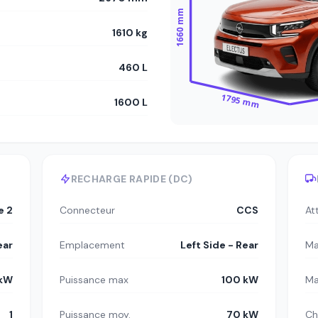
1660 mm
1610 kg
460 L
1795 mm
1600 L
RECHARGE RAPIDE (DC)
e 2
Connecteur
CCS
At
ear
Emplacement
Left Side - Rear
Ma
 kW
Puissance max
100 kW
Ma
1
Puissance moy.
70 kW
Ch