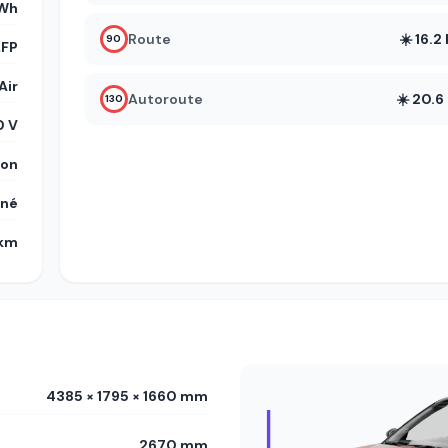
kWh
Route
☀️ 16.
90
LFP
Air
Autoroute
☀️ 20.
130
 V
on
gné
 km
4385 × 1795 × 1660 mm
2670 mm