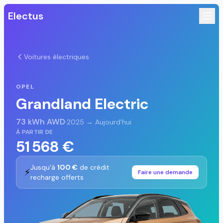
Electus
Voitures électriques
OPEL
Grandland Electric
73 kWh AWD
·
2025 → Aujourd'hui
À PARTIR DE
51 568 €
Jusqu'à
100 €
de crédit
⚡
Faire une demande
recharge offerts