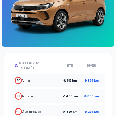
AUTONOMIE
ÉTÉ
HIVER
ESTIMÉE
Ville
☀️ 515 km
❄️ 355 km
50
Route
☀️ 405 km
❄️ 305 km
90
Autoroute
☀️ 325 km
❄️ 255 km
130