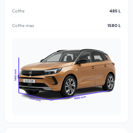
Coffre
485 L
Coffre max
1580 L
1665 mm
4650 mm
1934 mm