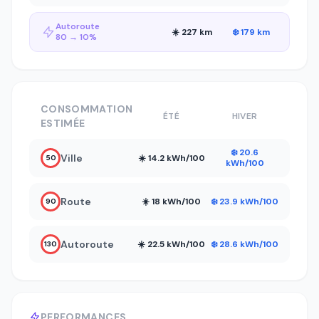
Autoroute
☀️ 227 km
❄️ 179 km
80 → 10%
CONSOMMATION
ÉTÉ
HIVER
ESTIMÉE
❄️ 20.6
Ville
☀️ 14.2 kWh/100
50
kWh/100
Route
☀️ 18 kWh/100
❄️ 23.9 kWh/100
90
Autoroute
☀️ 22.5 kWh/100
❄️ 28.6 kWh/100
130
PERFORMANCES