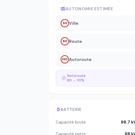
AUTONOMIE ESTIMÉE
Ville
50
Route
90
Autoroute
130
Autoroute
80 → 10%
BATTERIE
Capacité brute
98.7 
Capacité nette
88 