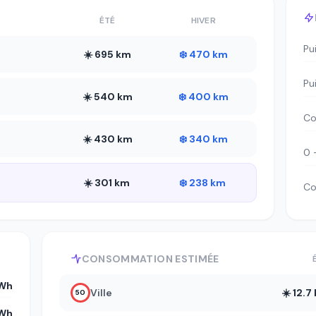
ÉTÉ
HIVER
Pu
☀️ 695 km
❄️ 470 km
Pu
☀️ 540 km
❄️ 400 km
Co
☀️ 430 km
❄️ 340 km
0 
☀️ 301 km
❄️ 238 km
Co
CONSOMMATION ESTIMÉE
kWh
Ville
☀️ 12.
50
kWh