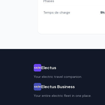
Phases
Temps de charge
9h
Electus
Your electric travel companion.
Electus Business
Your entire electric fleet in one place.