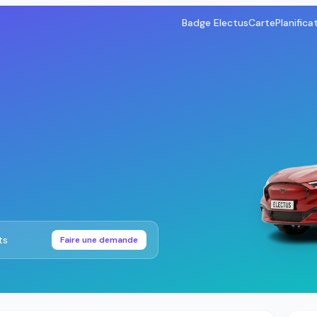
Badge Electus
Carte
Planifica
ts
Faire une demande