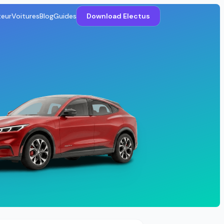
teur
Voitures
Blog
Guides
Download Electus