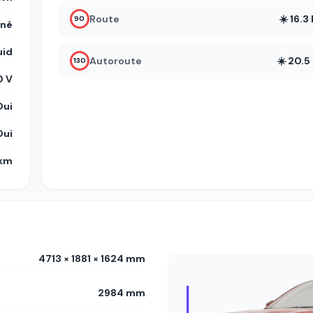
Route
☀️ 16.
90
gné
uid
Autoroute
☀️ 20.
130
 V
Oui
Oui
 km
4713 × 1881 × 1624 mm
2984 mm