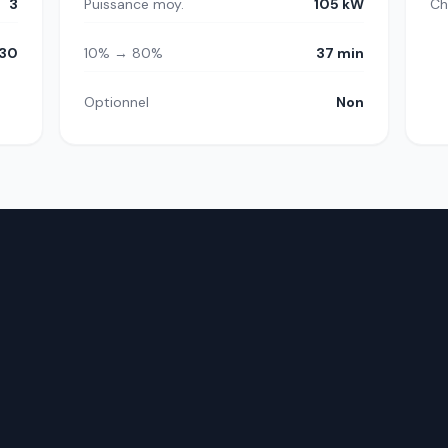
3
Puissance moy.
105 kW
Ch
30
10% → 80%
37 min
Optionnel
Non