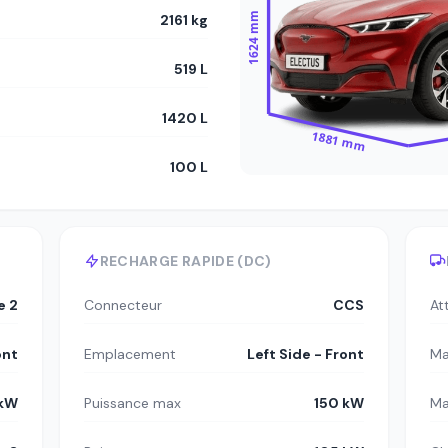
1624 mm
2161 kg
519 L
1420 L
1881 mm
100 L
RECHARGE RAPIDE (DC)
e 2
Connecteur
CCS
At
ont
Emplacement
Left Side - Front
Ma
 kW
Puissance max
150 kW
Ma