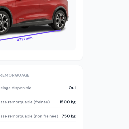
4713 mm
REMORQUAGE
telage disponible
Oui
sse remorquable (freinée)
1500 kg
sse remorquable (non freinée)
750 kg