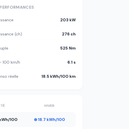
PERFORMANCES
issance
203 kW
issance (ch)
276 ch
uple
525 Nm
– 100 km/h
6.1 s
nso réelle
18.5 kWh/100 km
ÉTÉ
HIVER
7 kWh/100
❄️ 18.7 kWh/100