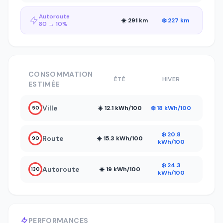
Autoroute
☀️ 291 km
❄️ 227 km
80 → 10%
CONSOMMATION
ÉTÉ
HIVER
ESTIMÉE
Ville
☀️ 12.1 kWh/100
❄️ 18 kWh/100
50
❄️ 20.8
Route
☀️ 15.3 kWh/100
90
kWh/100
❄️ 24.3
Autoroute
☀️ 19 kWh/100
130
kWh/100
PERFORMANCES