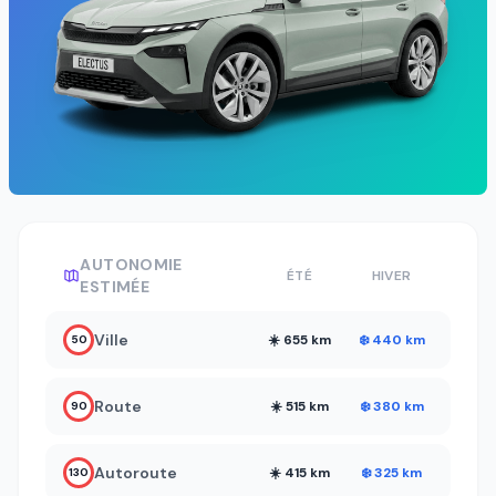
AUTONOMIE
ÉTÉ
HIVER
ESTIMÉE
Ville
☀️ 655 km
❄️ 440 km
50
Route
☀️ 515 km
❄️ 380 km
90
Autoroute
☀️ 415 km
❄️ 325 km
130