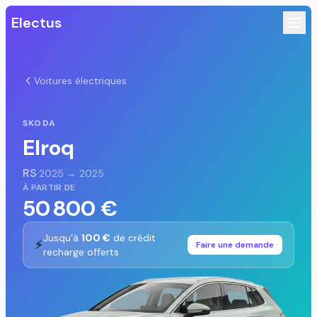
Electus
Voitures électriques
SKODA
Elroq
RS
·
2025 → 2025
À PARTIR DE
50 800 €
Jusqu'à
100 €
de crédit
⚡
Faire une demande
recharge offerts