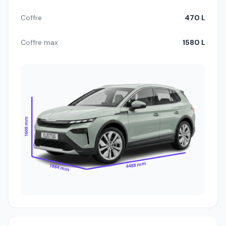
Coffre
470 L
Coffre max
1580 L
1608 mm
4488 mm
1884 mm