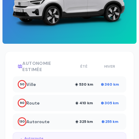
AUTONOMIE
ÉTÉ
HIVER
ESTIMÉE
Ville
☀️ 530 km
❄️ 360 km
50
Route
☀️ 410 km
❄️ 305 km
90
Autoroute
☀️ 325 km
❄️ 255 km
130
Autoroute