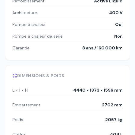
Refroidissement
Active Liquid
Architecture
400 V
Pompe à chaleur
Oui
Pompe à chaleur de série
Non
Garantie
8 ans / 160 000 km
DIMENSIONS & POIDS
L × l × H
4440 × 1873 × 1596 mm
Empattement
2702 mm
Poids
2057 kg
Coffre
404 L