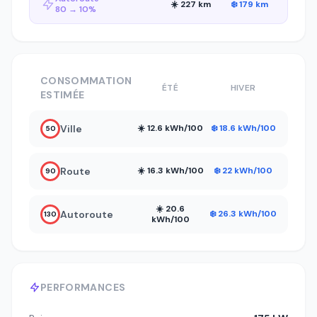
☀️ 227 km
❄️ 179 km
80 → 10%
CONSOMMATION
ÉTÉ
HIVER
ESTIMÉE
Ville
☀️ 12.6 kWh/100
❄️ 18.6 kWh/100
50
Route
☀️ 16.3 kWh/100
❄️ 22 kWh/100
90
☀️ 20.6
Autoroute
❄️ 26.3 kWh/100
130
kWh/100
PERFORMANCES