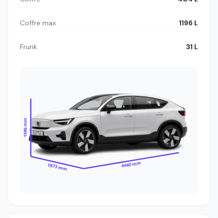
Coffre max
1196 L
Frunk
31 L
1596 mm
4440 mm
1873 mm