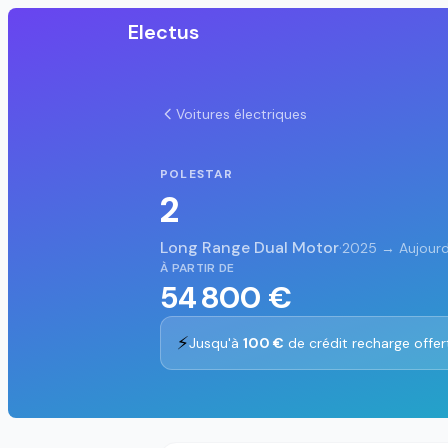
Electus
Voitures électriques
POLESTAR
2
Long Range Dual Motor
·
2025 → Aujourd
À PARTIR DE
54 800 €
⚡
Jusqu'à
100 €
de crédit recharge offer