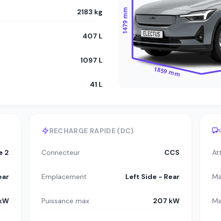
1479 mm
2183 kg
407 L
1097 L
1859 mm
41 L
RECHARGE RAPIDE (DC)
e 2
Connecteur
CCS
At
ear
Emplacement
Left Side - Rear
Ma
 kW
Puissance max
207 kW
Ma