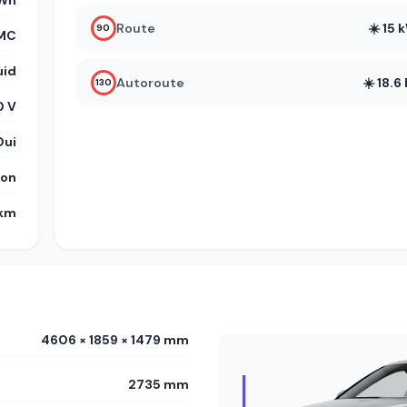
kWh
Route
☀️ 15
90
MC
uid
Autoroute
☀️ 18.
130
 V
Oui
on
 km
4606 × 1859 × 1479 mm
2735 mm