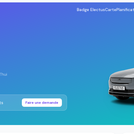
Badge Electus
Carte
Planifica
'hui
ts
Faire une demande