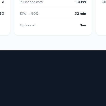
3
Puissance moy.
110 kW
Ch
30
10% → 80%
32 min
Optionnel
Non