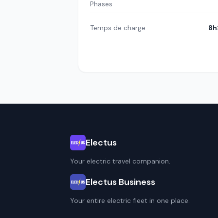
Phases
Temps de charge
8h
Electus
Your electric travel companion.
Electus Business
Your entire electric fleet in one place.