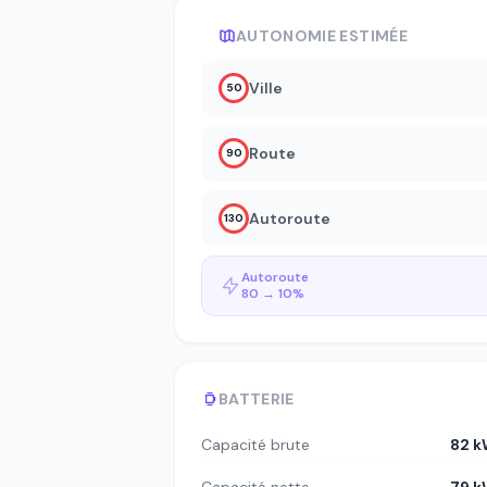
AUTONOMIE ESTIMÉE
Ville
50
Route
90
Autoroute
130
Autoroute
80 → 10%
BATTERIE
Capacité brute
82 