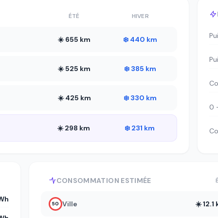
ÉTÉ
HIVER
Pu
☀️ 655 km
❄️ 440 km
Pu
☀️ 525 km
❄️ 385 km
Co
☀️ 425 km
❄️ 330 km
0 
☀️ 298 km
❄️ 231 km
Co
CONSOMMATION ESTIMÉE
kWh
Ville
☀️ 12.
50