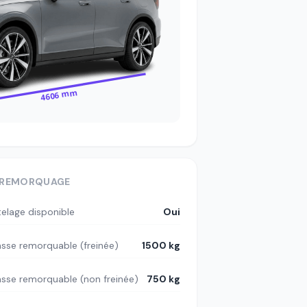
4606 mm
REMORQUAGE
telage disponible
Oui
sse remorquable (freinée)
1500 kg
sse remorquable (non freinée)
750 kg