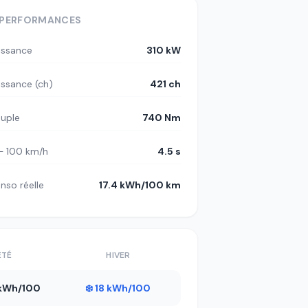
PERFORMANCES
issance
310 kW
issance (ch)
421 ch
uple
740 Nm
– 100 km/h
4.5 s
nso réelle
17.4 kWh/100 km
ÉTÉ
HIVER
1 kWh/100
❄️ 18 kWh/100