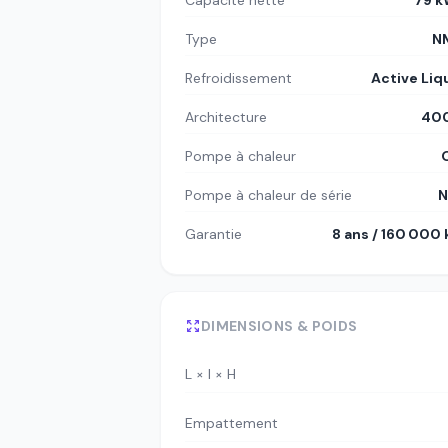
Capacité nette
79 
Type
N
Refroidissement
Active Liq
Architecture
400
Pompe à chaleur
Pompe à chaleur de série
N
Garantie
8 ans / 160 000
DIMENSIONS & POIDS
L × l × H
Empattement