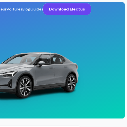
teur
Voitures
Blog
Guides
Download Electus