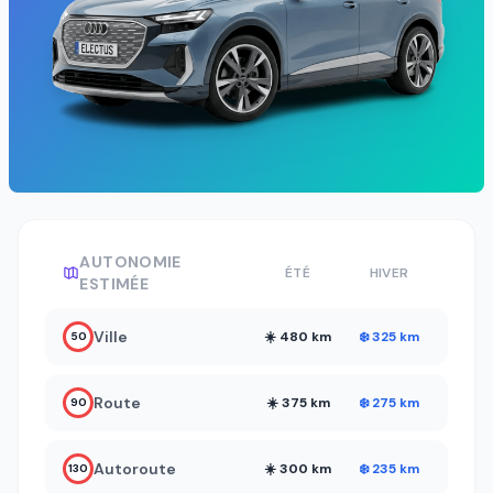
AUTONOMIE
ÉTÉ
HIVER
ESTIMÉE
Ville
☀️ 480 km
❄️ 325 km
50
Route
☀️ 375 km
❄️ 275 km
90
Autoroute
☀️ 300 km
❄️ 235 km
130