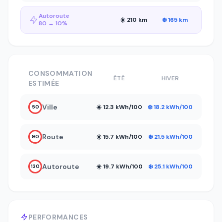
Autoroute
☀️ 210 km
❄️ 165 km
80 → 10%
CONSOMMATION
ÉTÉ
HIVER
ESTIMÉE
Ville
☀️ 12.3 kWh/100
❄️ 18.2 kWh/100
50
Route
☀️ 15.7 kWh/100
❄️ 21.5 kWh/100
90
Autoroute
☀️ 19.7 kWh/100
❄️ 25.1 kWh/100
130
PERFORMANCES