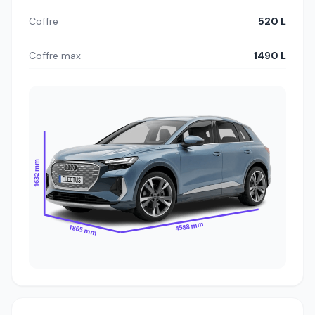
Coffre
520 L
Coffre max
1490 L
1632 mm
4588 mm
1865 mm