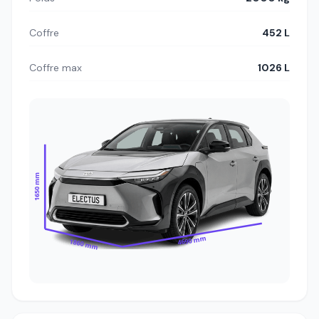
Coffre
452 L
Coffre max
1026 L
1650 mm
4690 mm
1860 mm