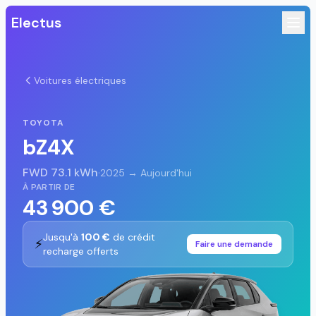
Electus
Voitures électriques
TOYOTA
bZ4X
FWD 73.1 kWh
·
2025 → Aujourd'hui
À PARTIR DE
43 900 €
Jusqu'à
100 €
de crédit
⚡
Faire une demande
recharge offerts