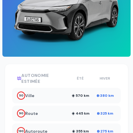
AUTONOMIE
ÉTÉ
HIVER
ESTIMÉE
Ville
☀️ 570 km
❄️ 380 km
50
Route
☀️ 445 km
❄️ 325 km
90
Autoroute
☀️ 355 km
❄️ 275 km
130