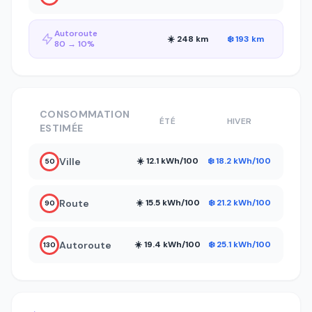
Autoroute
☀️ 248 km
❄️ 193 km
80 → 10%
CONSOMMATION
ÉTÉ
HIVER
ESTIMÉE
Ville
☀️ 12.1 kWh/100
❄️ 18.2 kWh/100
50
Route
☀️ 15.5 kWh/100
❄️ 21.2 kWh/100
90
Autoroute
☀️ 19.4 kWh/100
❄️ 25.1 kWh/100
130