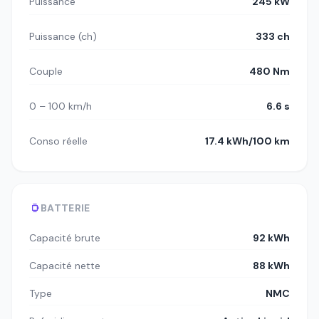
Puissance
245 kW
Puissance (ch)
333 ch
Couple
480 Nm
0 – 100 km/h
6.6 s
Conso réelle
17.4 kWh/100 km
BATTERIE
Capacité brute
92 kWh
Capacité nette
88 kWh
Type
NMC