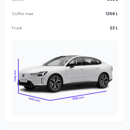
Coffre max
1256 L
Frunk
22 L
1546 mm
5000 mm
1942 mm