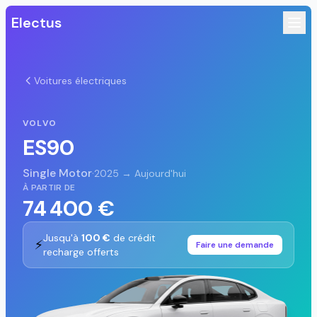
Electus
Voitures électriques
VOLVO
ES90
Single Motor
·
2025 → Aujourd'hui
À PARTIR DE
74 400 €
Jusqu'à
100 €
de crédit
⚡
Faire une demande
recharge offerts