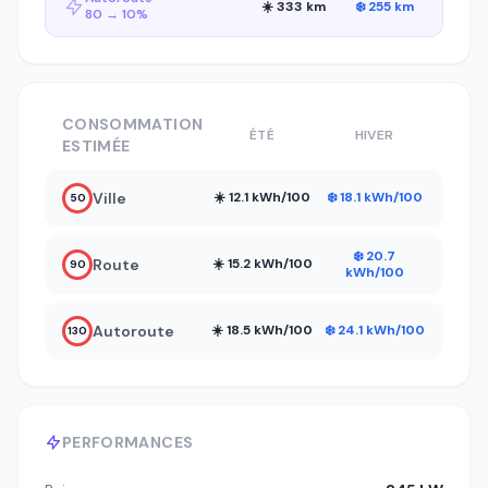
☀️ 333 km
❄️ 255 km
80 → 10%
CONSOMMATION
ÉTÉ
HIVER
ESTIMÉE
Ville
☀️ 12.1 kWh/100
❄️ 18.1 kWh/100
50
❄️ 20.7
Route
☀️ 15.2 kWh/100
90
kWh/100
Autoroute
☀️ 18.5 kWh/100
❄️ 24.1 kWh/100
130
PERFORMANCES