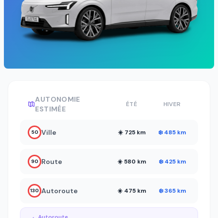
AUTONOMIE
ÉTÉ
HIVER
ESTIMÉE
Ville
☀️ 725 km
❄️ 485 km
50
Route
☀️ 580 km
❄️ 425 km
90
Autoroute
☀️ 475 km
❄️ 365 km
130
Autoroute