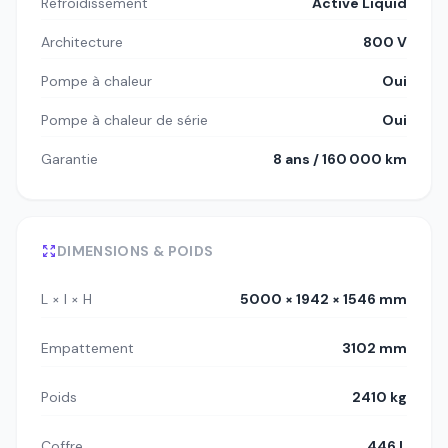
Refroidissement
Active Liquid
Architecture
800 V
Pompe à chaleur
Oui
Pompe à chaleur de série
Oui
Garantie
8 ans / 160 000 km
DIMENSIONS & POIDS
L × l × H
5000 × 1942 × 1546 mm
Empattement
3102 mm
Poids
2410 kg
Coffre
446 L