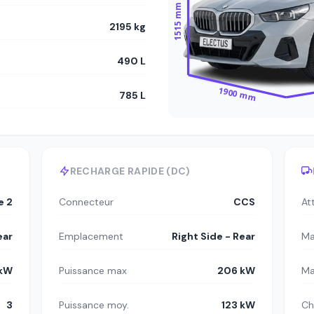
1515 mm
2195 kg
490 L
1900 mm
785 L
RECHARGE RAPIDE (DC)
e 2
Connecteur
CCS
At
ear
Emplacement
Right Side - Rear
Ma
 kW
Puissance max
206 kW
Ma
3
Puissance moy.
123 kW
Ch