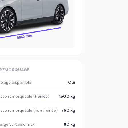
5060 mm
REMORQUAGE
telage disponible
Oui
sse remorquable (freinée)
1500 kg
sse remorquable (non freinée)
750 kg
arge verticale max
80 kg