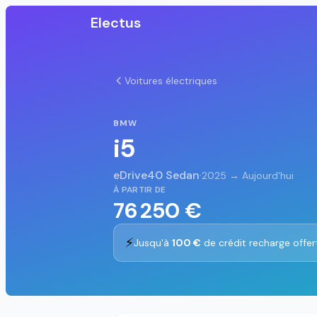
Electus
Voitures électriques
BMW
i5
eDrive40 Sedan
·
2025 → Aujourd'hui
À PARTIR DE
76 250 €
⚡
Jusqu'à
100 €
de crédit recharge offer