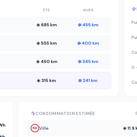
ÉTÉ
HIVER
Pu
☀️ 685 km
❄️ 455 km
Pu
☀️ 555 km
❄️ 400 km
Co
☀️ 450 km
❄️ 345 km
0 
☀️ 315 km
❄️ 241 km
Co
CONSOMMATION ESTIMÉE
kWh
Ville
☀️ 11.
50