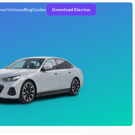
teur
Voitures
Blog
Guides
Download Electus