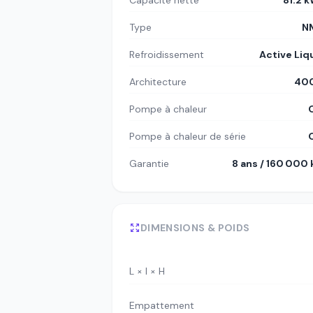
Capacité nette
81.2 
Type
N
Refroidissement
Active Liq
Architecture
400
Pompe à chaleur
Pompe à chaleur de série
Garantie
8 ans / 160 000
DIMENSIONS & POIDS
L × l × H
Empattement