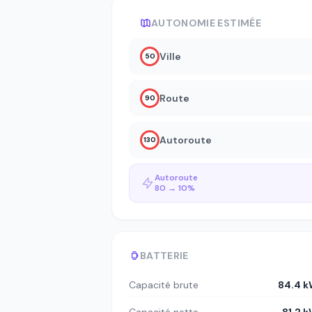
AUTONOMIE ESTIMÉE
Ville
50
Route
90
Autoroute
130
Autoroute
80 → 10%
BATTERIE
Capacité brute
84.4 