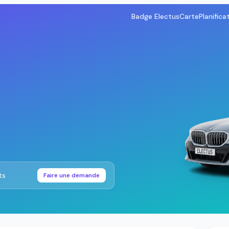
Badge Electus
Carte
Planifica
ts
Faire une demande