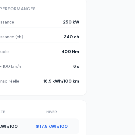
PERFORMANCES
issance
250 kW
issance (ch)
340 ch
uple
400 Nm
– 100 km/h
6 s
nso réelle
16.9 kWh/100 km
ÉTÉ
HIVER
9 kWh/100
❄️ 17.8 kWh/100