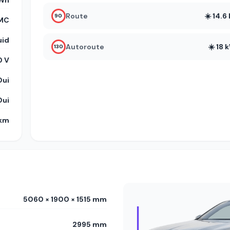
kWh
Route
☀️ 14.
90
MC
uid
Autoroute
☀️ 18
130
 V
Oui
Oui
 km
5060 × 1900 × 1515 mm
2995 mm