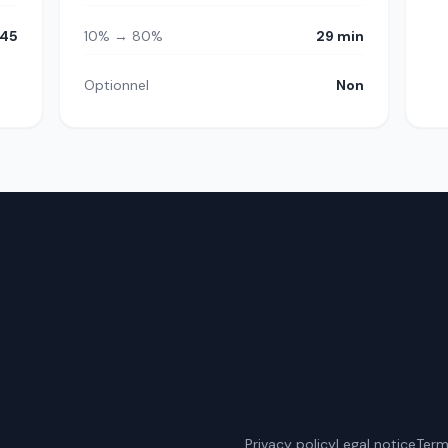
45
10% → 80%
29 min
Optionnel
Non
Privacy policy
Legal notice
Term