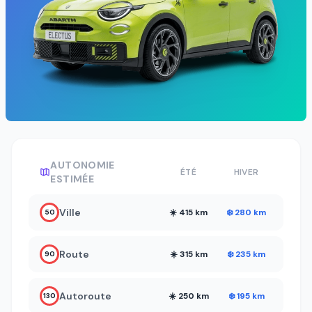
AUTONOMIE
ÉTÉ
HIVER
ESTIMÉE
Ville
☀️ 415 km
❄️ 280 km
50
Route
☀️ 315 km
❄️ 235 km
90
Autoroute
☀️ 250 km
❄️ 195 km
130