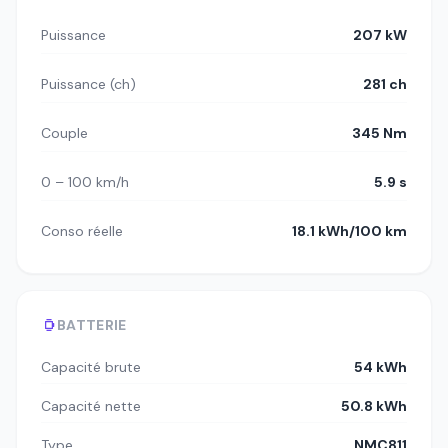
Puissance
207 kW
Puissance (ch)
281 ch
Couple
345 Nm
0 – 100 km/h
5.9 s
Conso réelle
18.1 kWh/100 km
BATTERIE
Capacité brute
54 kWh
Capacité nette
50.8 kWh
Type
NMC811