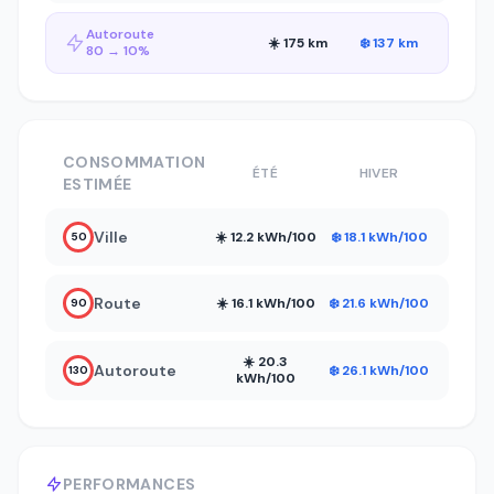
Autoroute
☀️ 175 km
❄️ 137 km
80 → 10%
CONSOMMATION
ÉTÉ
HIVER
ESTIMÉE
Ville
☀️ 12.2 kWh/100
❄️ 18.1 kWh/100
50
Route
☀️ 16.1 kWh/100
❄️ 21.6 kWh/100
90
☀️ 20.3
Autoroute
❄️ 26.1 kWh/100
130
kWh/100
PERFORMANCES