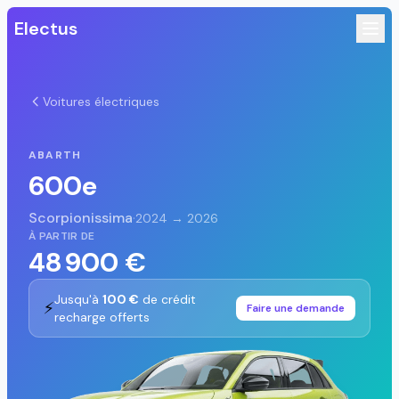
Electus
Voitures électriques
ABARTH
600e
Scorpionissima
·
2024 → 2026
À PARTIR DE
48 900 €
Jusqu'à
100 €
de crédit
⚡
Faire une demande
recharge offerts