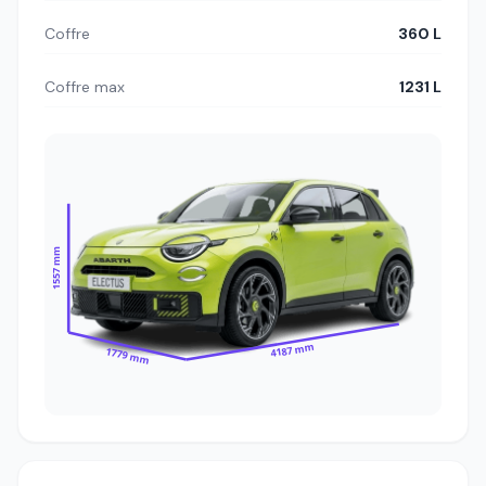
Coffre
360 L
Coffre max
1231 L
1557 mm
4187 mm
1779 mm