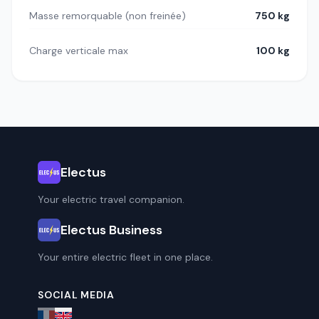
Masse remorquable (non freinée)
750 kg
Charge verticale max
100 kg
Electus
Your electric travel companion.
Electus Business
Your entire electric fleet in one place.
SOCIAL MEDIA