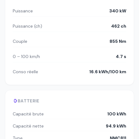
Puissance
340 kW
Puissance (ch)
462 ch
Couple
855 Nm
0 – 100 km/h
4.7 s
Conso réelle
16.6 kWh/100 km
BATTERIE
Capacité brute
100 kWh
Capacité nette
94.9 kWh
Type
NMC811