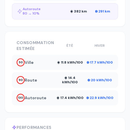
Autoroute
☀️ 382 km
❄️ 291 km
80 → 10%
CONSOMMATION
ÉTÉ
HIVER
ESTIMÉE
Ville
☀️ 11.8 kWh/100
❄️ 17.7 kWh/100
50
☀️ 14.4
Route
❄️ 20 kWh/100
90
kWh/100
Autoroute
☀️ 17.4 kWh/100
❄️ 22.9 kWh/100
130
PERFORMANCES