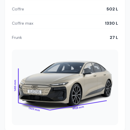
Coffre
502 L
Coffre max
1330 L
Frunk
27 L
1455 mm
4928 mm
1923 mm