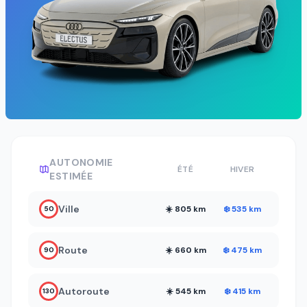
AUTONOMIE
ÉTÉ
HIVER
ESTIMÉE
Ville
☀️ 805 km
❄️ 535 km
50
Route
☀️ 660 km
❄️ 475 km
90
Autoroute
☀️ 545 km
❄️ 415 km
130