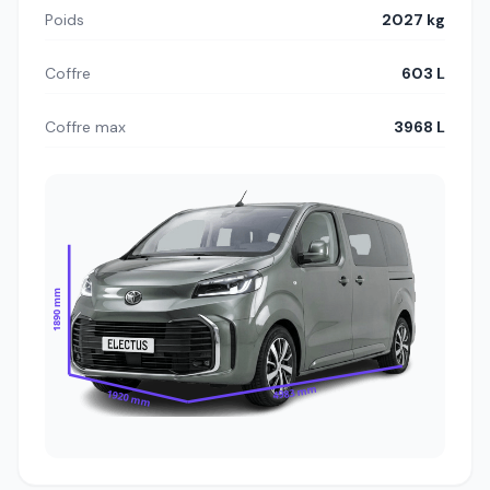
Poids
2027 kg
Coffre
603 L
Coffre max
3968 L
1890 mm
4983 mm
1920 mm