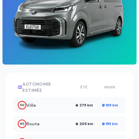
AUTONOMIE
ÉTÉ
HIVER
ESTIMÉE
Ville
☀️ 275 km
❄️ 195 km
50
Route
☀️ 205 km
❄️ 155 km
90