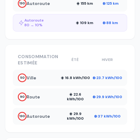
Autoroute
☀️ 155 km
❄️ 125 km
130
Autoroute
☀️ 109 km
❄️ 88 km
80 → 10%
CONSOMMATION
ÉTÉ
HIVER
ESTIMÉE
Ville
☀️ 16.8 kWh/100
❄️ 23.7 kWh/100
50
☀️ 22.6
Route
❄️ 29.9 kWh/100
90
kWh/100
☀️ 29.9
Autoroute
❄️ 37 kWh/100
130
kWh/100