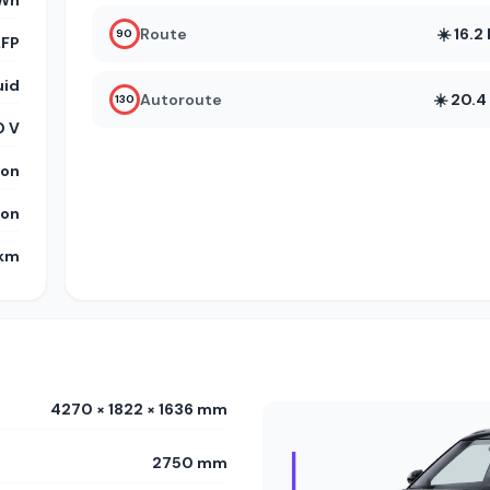
Wh
Route
☀️ 16.
90
LFP
uid
Autoroute
☀️ 20.
130
 V
on
on
 km
4270 × 1822 × 1636 mm
2750 mm