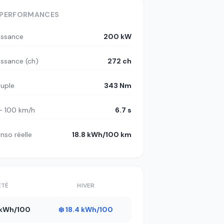
PERFORMANCES
issance
200 kW
issance (ch)
272 ch
uple
343 Nm
– 100 km/h
6.7 s
nso réelle
18.8 kWh/100 km
ÉTÉ
HIVER
5 kWh/100
❄️ 18.4 kWh/100