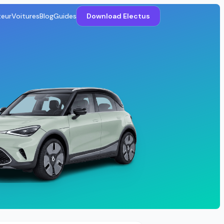
teur
Voitures
Blog
Guides
Download Electus