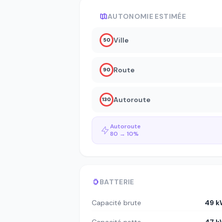
AUTONOMIE ESTIMÉE
Ville
50
Route
90
Autoroute
130
Autoroute
80 → 10%
BATTERIE
Capacité brute
49 k