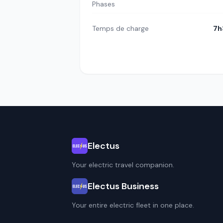
Phases
Temps de charge
7h
Electus
Your electric travel companion.
Electus Business
Your entire electric fleet in one place.