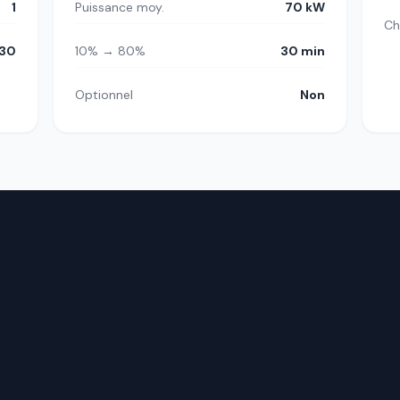
1
Puissance moy.
70 kW
Ch
30
10% → 80%
30 min
Optionnel
Non