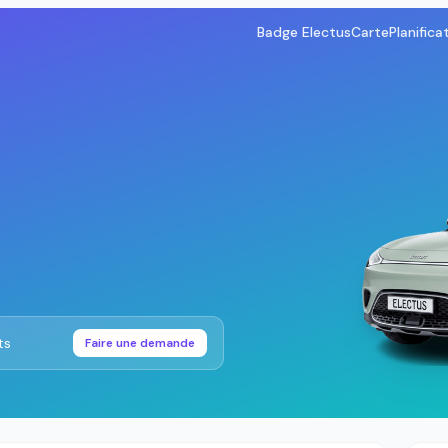
Badge Electus
Carte
Planifica
ts
Faire une demande