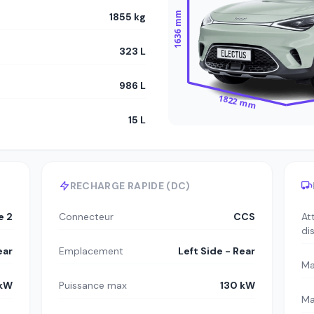
1636 mm
1855 kg
323 L
986 L
1822 mm
15 L
RECHARGE RAPIDE (DC)
e 2
Connecteur
CCS
At
di
ear
Emplacement
Left Side - Rear
Ma
 kW
Puissance max
130 kW
Ma