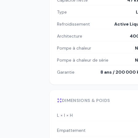
Capacité nette
47 k
Type
Refroidissement
Active Liq
Architecture
400
Pompe à chaleur
N
Pompe à chaleur de série
N
Garantie
8 ans / 200 000
DIMENSIONS & POIDS
L × l × H
Empattement