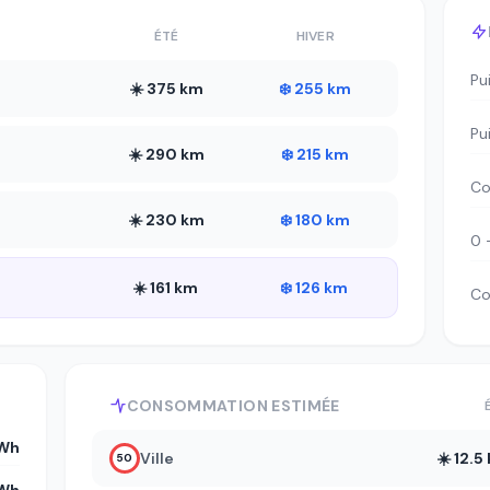
ÉTÉ
HIVER
Pu
☀️ 375 km
❄️ 255 km
Pu
☀️ 290 km
❄️ 215 km
Co
☀️ 230 km
❄️ 180 km
0 
☀️ 161 km
❄️ 126 km
Co
CONSOMMATION ESTIMÉE
Wh
Ville
☀️ 12.
50