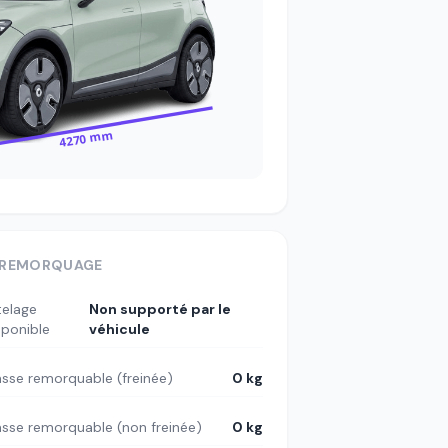
4270 mm
REMORQUAGE
telage
Non supporté par le
sponible
véhicule
sse remorquable (freinée)
0 kg
sse remorquable (non freinée)
0 kg