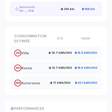
Autoroute
☀️ 214 km
❄️ 165 km
80 → 10%
CONSOMMATION
ÉTÉ
HIVER
ESTIMÉE
Ville
☀️ 10.7 kWh/100
❄️ 16.5 kWh/100
50
Route
☀️ 13.7 kWh/100
❄️ 18.9 kWh/100
90
Autoroute
☀️ 17 kWh/100
❄️ 22.1 kWh/100
130
PERFORMANCES