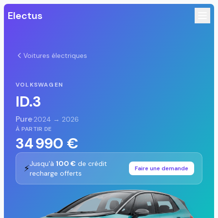
Electus
Voitures électriques
VOLKSWAGEN
ID.3
Pure
·
2024 → 2026
À PARTIR DE
34 990 €
Jusqu'à
100 €
de crédit
⚡
Faire une demande
recharge offerts