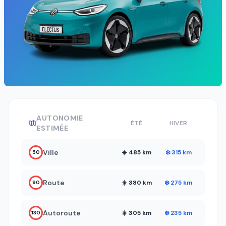
AUTONOMIE
ÉTÉ
HIVER
ESTIMÉE
Ville
☀️ 485 km
❄️ 315 km
50
Route
☀️ 380 km
❄️ 275 km
90
Autoroute
☀️ 305 km
❄️ 235 km
130