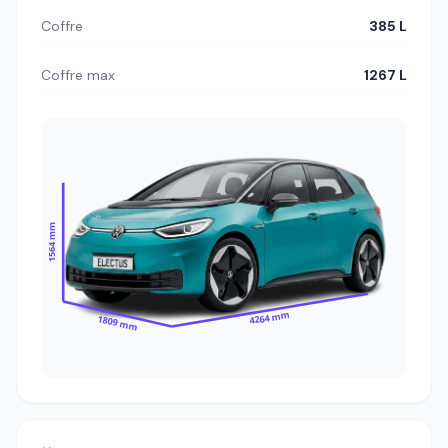
Coffre
385 L
Coffre max
1267 L
1564 mm
4264 mm
1809 mm