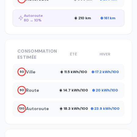
Autoroute
☀️ 210 km
❄️ 161 km
80 → 10%
CONSOMMATION
ÉTÉ
HIVER
ESTIMÉE
Ville
☀️ 11.5 kWh/100
❄️ 17.2 kWh/100
50
Route
☀️ 14.7 kWh/100
❄️ 20 kWh/100
90
Autoroute
☀️ 18.3 kWh/100
❄️ 23.9 kWh/100
130