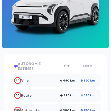
AUTONOMIE
ÉTÉ
HIVER
ESTIMÉE
Ville
☀️ 480 km
❄️ 320 km
50
Route
☀️ 375 km
❄️ 275 km
90
Autoroute
☀️ 300 km
❄️ 230 km
130