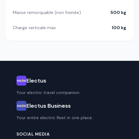
Masse remorquable (non freinée)
500 kg
Charge verticale max
100 kg
Electus
Your electric travel companion.
Electus Business
Your entire electric fleet in one place.
SOCIAL MEDIA