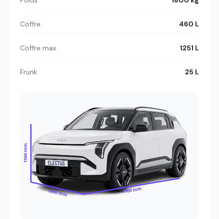
Poids
1800 kg
Coffre
460 L
Coffre max
1251 L
Frunk
25 L
1560 mm
4300 mm
1850 mm