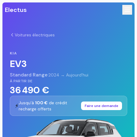
Electus
Voitures électriques
KIA
EV3
Standard Range
·
2024 → Aujourd'hui
À PARTIR DE
36 490 €
Jusqu'à
100 €
de crédit
⚡
Faire une demande
recharge offerts